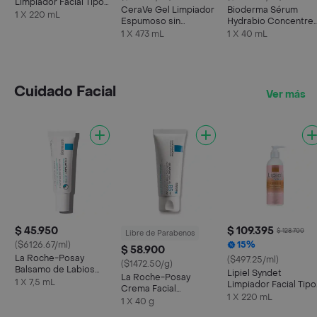
Limpiador Facial Tipo
CeraVe Gel Limpiador
Bioderma Sérum
Crema
1 X 220 mL
Espumoso sin
Hydrabio Concentre
Perfume Piel Normal a
Hidratante
1 X 473 mL
1 X 40 mL
Grasa
Cuidado Facial
Ver más
$ 45.950
$ 109.395
$ 128.700
Libre de Parabenos
($6126.67/ml)
15%
$ 58.900
La Roche-Posay
($497.25/ml)
($1472.50/g)
Balsamo de Labios
Lipiel Syndet
La Roche-Posay
Cicaplast Levres
1 X 7,5 mL
Limpiador Facial Tipo
Crema Facial
Crema
1 X 220 mL
Cicaplast Baume B5 +
1 X 40 g