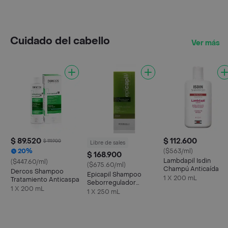
Cuidado del cabello
Ver más
$ 89.520
$ 112.600
$ 111.900
Libre de sales
20%
($563/ml)
$ 168.900
Lambdapil Isdin
($447.60/ml)
($675.60/ml)
Champú Anticaída
Dercos Shampoo
Epicapil Shampoo
1 X 200 mL
Tratamiento Anticaspa
Seborregulador
1 X 200 mL
Capilar sin Sal
1 X 250 mL