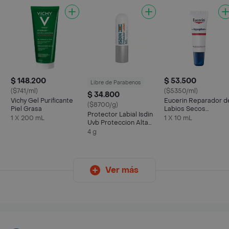
$ 148.200
$ 53.500
Libre de Parabenos
($741/ml)
($5350/ml)
$ 34.800
Vichy Gel Purificante
Eucerin Reparador d
($8700/g)
Piel Grasa
Labios Secos
Protector Labial Isdin
Aquaphor
1 X 200 mL
1 X 10 mL
Uvb Proteccion Alta
Spf50
4 g
Ver más