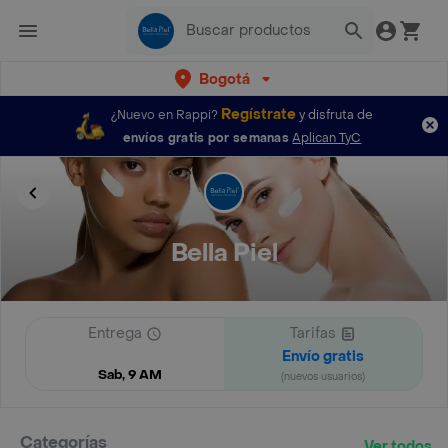
Bogotá
Regístrate
¿Nuevo en Rappi?
y disfruta de
envíos gratis por semanas
Aplican TyC
Bella Piel
Entrega
Tarifas
Envío gratis
Sab, 9 AM
(nuevos usuarios)
Categorías
Ver todos