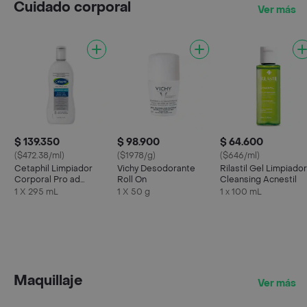
Cuidado corporal
Ver más
$ 139.350
$ 98.900
$ 64.600
($472.38/ml)
($1978/g)
($646/ml)
Cetaphil Limpiador
Vichy Desodorante
Rilastil Gel Limpiador
Corporal Pro ad
Roll On
Cleansing Acnestil
Control
1 X 295 mL
1 X 50 g
1 x 100 mL
Maquillaje
Ver más