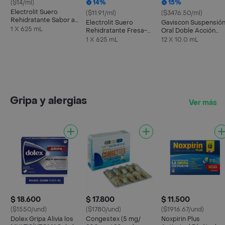
($14/ml)
14%
15%
Electrolit Suero
($11.91/ml)
($3476.50/ml)
Rehidratante Sabor a
Electrolit Suero
Gaviscon Suspensió
Maracuyá
1 X 625 mL
Rehidratante Fresa-
Oral Doble Acción
Kiwi
Sachet
1 X 625 mL
12 X 10.0 mL
Gripa y alergias
Ver más
$ 18.600
$ 17.800
$ 11.500
($1550/und)
($1780/und)
($1916.67/und)
Dolex Gripa Alivia los
Congestex (5 mg/
Noxpirin Plus