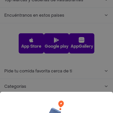
Encuéntranos en estos países
App Store
Google play
AppGallery
Pide tu comida favorita cerca de ti
Categorías
Únete a Rappi