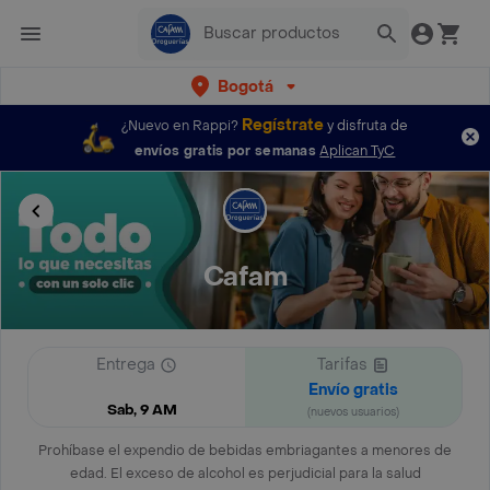
Bogotá
Regístrate
¿Nuevo en Rappi?
y disfruta de
envíos gratis por semanas
Aplican TyC
Cafam
Entrega
Tarifas
Envío gratis
Sab, 9 AM
(nuevos usuarios)
Prohíbase el expendio de bebidas embriagantes a menores de
edad. El exceso de alcohol es perjudicial para la salud