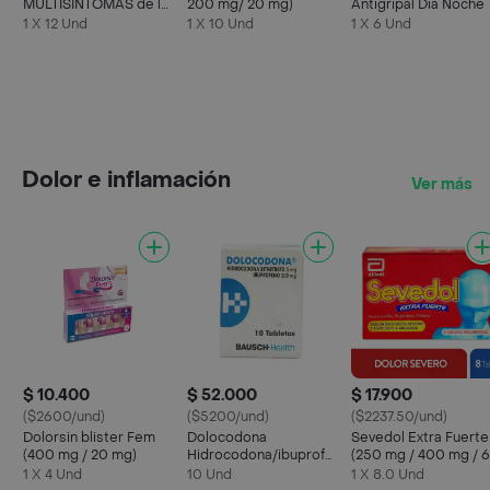
MULTISÍNTOMAS de la
200 mg/ 20 mg)
Antigripal Día Noche
Gripa X 12 tabs
1 X 12 Und
1 X 10 Und
1 X 6 Und
Dolor e inflamación
Ver más
$ 10.400
$ 52.000
$ 17.900
($2600/und)
($5200/und)
($2237.50/und)
Dolorsin blister Fem
Dolocodona
Sevedol Extra Fuerte
(400 mg / 20 mg)
Hidrocodona/ibuprofeno
(250 mg / 400 mg / 
5/200 Mg
mg)
1 X 4 Und
10 Und
1 X 8.0 Und