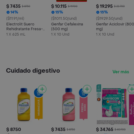
$ 7435
$ 10.115
$ 19.295
$ 8750
$ 11.900
$ 22.700
14%
15%
15%
($11.91/ml)
($1011.50/und)
($1929.50/und)
Electrolit Suero
Genfar Cefalexina
Genfar Aciclovir (80
Rehidratante Fresa-
(500 mg)
mg)
Kiwi
1 X 625 mL
1 X 10 Und
1 X 10 Und
Cuidado digestivo
Ver más
$ 8750
$ 7435
$ 34.765
$ 8750
$ 40.900