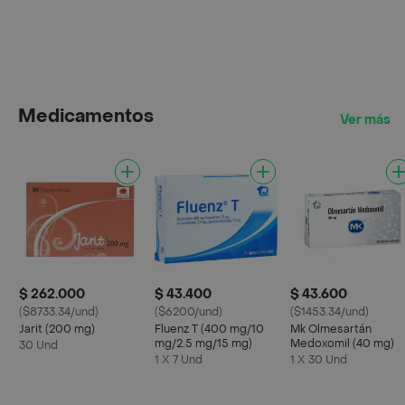
Medicamentos
Ver más
$ 262.000
$ 43.400
$ 43.600
($8733.34/und)
($6200/und)
($1453.34/und)
Jarit (200 mg)
Fluenz T (400 mg/10
Mk Olmesartán
mg/2.5 mg/15 mg)
Medoxomil (40 mg)
30 Und
1 X 7 Und
1 X 30 Und