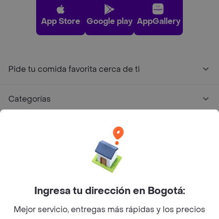
App Store
Google play
AppGallery
Pide tu comida favorita cerca de ti
Categorías
Únete a Rappi
Sobre Rappi
Facebook
Twitter
Instagram
Ingresa tu dirección en Bogotá:
Mejor servicio, entregas más rápidas y los precios
©
2026
Rappi Inc. All rights reserved.