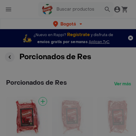
Bogotá
Regístrate
¿Nuevo en Rappi?
y disfruta de
envíos gratis por semanas
Aplican TyC
Porcionados de Res
Porcionados de Res
Ver más