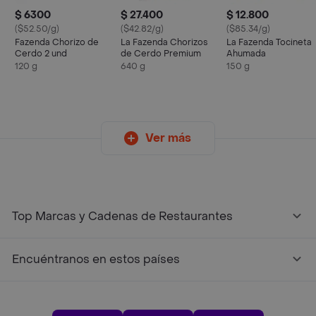
$ 6300
$ 27.400
$ 12.800
($52.50/g)
($42.82/g)
($85.34/g)
Fazenda Chorizo de
La Fazenda Chorizos
La Fazenda Tocineta
Cerdo 2 und
de Cerdo Premium
Ahumada
120 g
640 g
150 g
Ver más
Top Marcas y Cadenas de Restaurantes
Encuéntranos en estos países