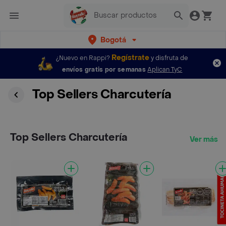
Bogotá
Regístrate
¿Nuevo en Rappi?
y disfruta de
envíos gratis por semanas
Aplican TyC
Top Sellers Charcutería
Top Sellers Charcutería
Ver más