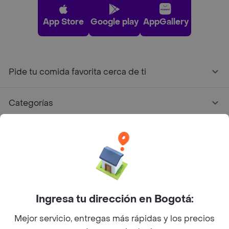
App Store
Google play
AppGallery
Pide tu comida favorita cerca de ti
Categorías
Únete a Rappi
Sobre Rappi
Facebook
Twitter
Instagram
Ingresa tu dirección en Bogotá:
Mejor servicio, entregas más rápidas y los precios
©
2026
Rappi Inc. All rights reserved.