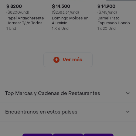
$ 8200
$ 14.300
$ 14.900
($8200/und)
($2383.34/und)
($745/und)
Papel Antiadherente
Domingo Moldes en
Darnel Plato
Hornear T/l/d Todos
Aluminio
Espumado Hondo
Los Dias Sin Ref
Blanco
1 Und
1 X 6 Und
1 x 20 Und
Ver más
Top Marcas y Cadenas de Restaurantes
Encuéntranos en estos países