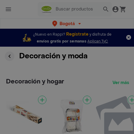
Bogotá
Regístrate
¿Nuevo en Rappi?
y disfruta de
envíos gratis por semanas
Aplican TyC
Decoración y moda
Decoración y hogar
Ver más