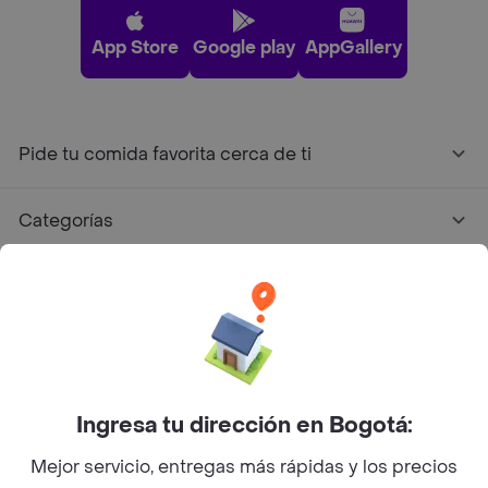
App Store
Google play
AppGallery
Pide tu comida favorita cerca de ti
Categorías
Únete a Rappi
Sobre Rappi
Facebook
Twitter
Instagram
Ingresa tu dirección en Bogotá:
Mejor servicio, entregas más rápidas y los precios
©
2026
Rappi Inc. All rights reserved.