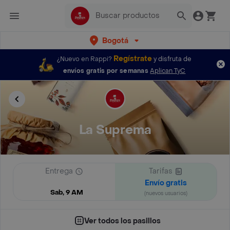
Bogotá
Regístrate
¿Nuevo en Rappi?
y disfruta de
envíos gratis por semanas
Aplican TyC
La Suprema
Entrega
Tarifas
Envío gratis
Sab, 9 AM
(nuevos usuarios)
Ver todos los pasillos