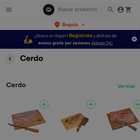
Bogotá
Regístrate
¿Nuevo en Rappi?
y disfruta de
envíos gratis por semanas
Aplican TyC
Cerdo
Cerdo
Ver más