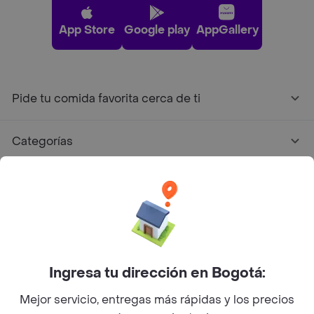
App Store
Google play
AppGallery
Pide tu comida favorita cerca de ti
Categorías
Únete a Rappi
Sobre Rappi
Facebook
Twitter
Instagram
Ingresa tu dirección en Bogotá:
Mejor servicio, entregas más rápidas y los precios
©
2026
Rappi Inc. All rights reserved.