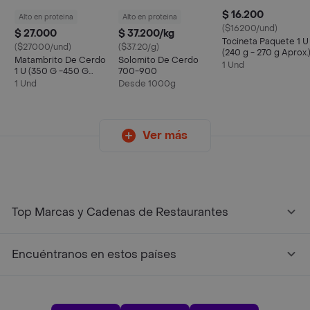
$ 16.200
Alto en proteina
Alto en proteina
($16200/und)
$ 27.000
$ 37.200/kg
Tocineta Paquete 1 U
($27000/und)
($37.20/g)
(240 g - 270 g Aprox.
Matambrito De Cerdo
Solomito De Cerdo
1 Und
1 U (350 G -450 G
700-900
Aprox.)
1 Und
Desde 1000g
Ver más
Top Marcas y Cadenas de Restaurantes
Encuéntranos en estos países