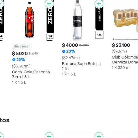
$ 4000
$ 23.100
$ 5000
Sin azúcar
20%
($70/ml)
$ 5020
$ 6690
Club Colombi
($2.67/ml)
25%
Cerveza Dora
Bretana Soda Botella
($3.35/ml)
Lata 330 ML 
1 X 330 mL
1.5 l
Coca-Cola Gaseosa
1 X 1.5 L
Zero 1.5 L
1 X 1.5 L
tos