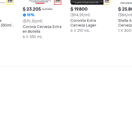
$ 23.205
$ 19.800
$ 25.
$ 27.300
15%
($94.29/ml)
($86/ml
a
Coronita Extra
Stella A
($70.32/ml)
a 330ml x
Cerveza Lager
Cerveza
Corona Cerveza Extra
6 X 210 mL
1 X 300
en Botella
6 X 330 mL