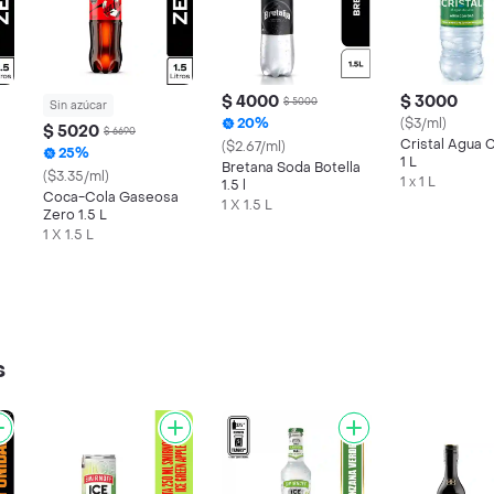
$ 4000
$ 3000
$ 5000
Sin azúcar
20%
($3/ml)
$ 5020
$ 6690
Cristal Agua 
($2.67/ml)
25%
1 L
Bretana Soda Botella
($3.35/ml)
1 x 1 L
1.5 l
Coca-Cola Gaseosa
1 X 1.5 L
Zero 1.5 L
1 X 1.5 L
s