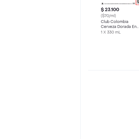
$ 23.100
($70/ml)
Club Colombia
Cerveza Dorada En
Lata 330 ML X6 Und
1 X 330 mL