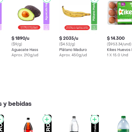
$ 1890/u
$ 2035/u
$ 14.300
($9/g)
($4.52/g)
($953.34/und)
Aguacate Hass
Plátano Maduro
Kikes Huevos
Aprox. 210g/ud
Aprox. 450g/ud
1 X 15.0 Und
 y bebidas