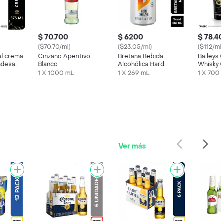
$ 70.700
$ 6200
$ 78.4
($70.70/ml)
($23.05/ml)
($112/ml
al crema
Cinzano Aperitivo
Bretana Bebida
Baileys
andesa
Blanco
Alcohólica Hard
Whisky 
Seltzer Mango Piña
1 X 1000 mL
1 X 269 mL
1 X 700
Ver más