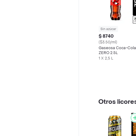
Sin azúcar
$ 8740
($3.50/ml)
Gaseosa Coca-Cola
ZERO 2.5L
1 X 2,5 L
Otros licore