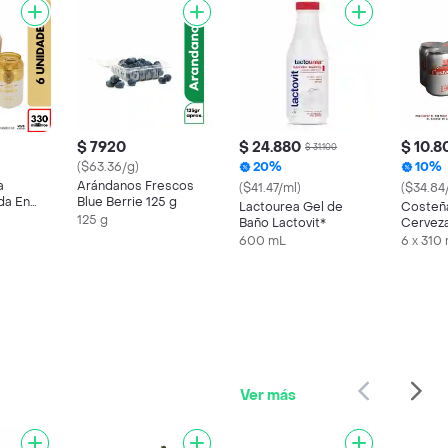
$ 7920
$ 24.880
$ 10.8
$ 31.100
($63.36/g)
20%
10%
a
Arándanos Frescos
($41.47/ml)
($34.84
da En
Blue Berrie 125 g
Lactourea Gel de
Costeñ
X6 Unds
125 g
Baño Lactovit*
Cervez
600 mL
6 x 310
Ver más