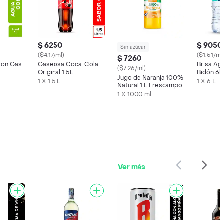
$ 6250
$ 905
Sin azúcar
($4.17/ml)
($1.51/m
$ 7260
Con Gas
Gaseosa Coca-Cola
Brisa A
($7.26/ml)
Original 1.5L
Bidón 6
Jugo de Naranja 100%
1 X 1.5 L
1 X 6 L
Natural 1 L Frescampo
1 X 1000 ml
Ver más