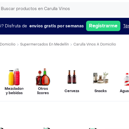
Registrarme
i?
Disfruta de
envíos gratis por semanas
Té
Domicilio
Supermercados En Medellín
Carulla Vinos A Domicilio
Mezcladores
Otros
os
Cerveza
Snacks
Agua
y bebidas
licores