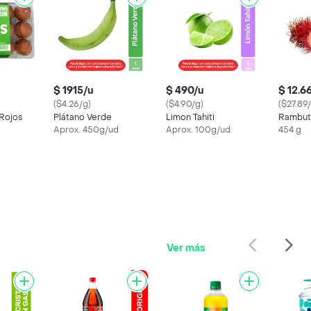
$ 1915/u
$ 490/u
$ 12.6
($4.26/g)
($4.90/g)
($27.89
 Rojos
Plátano Verde
Limon Tahiti
Rambut
Aprox. 450g/ud
Aprox. 100g/ud
454 g
Ver más