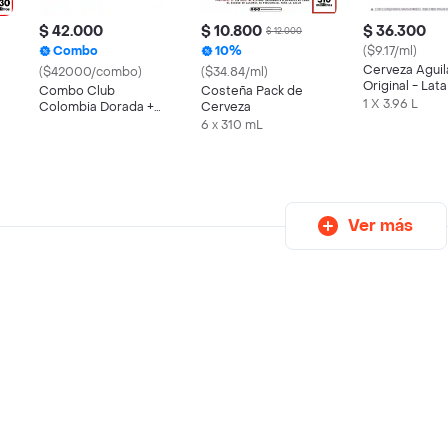
$ 42.000
$ 10.800
$ 36.300
$ 12.000
Combo
10%
($9.17/ml)
Cerveza Aguil
($42000/combo)
($34.84/ml)
Original - Lat
Combo Club
Costeña Pack de
s
12
1 X 3.96 L
Colombia Dorada +
Cerveza
Taeq Carne De Res
6 x 310 mL
Molida
Ver más