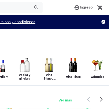
Ingreso
rminos y condiciones
Vodka y
Vino
rdiente
Vino Tinto
Cócteles
ginebra
Blanco,
Rosado y
Espumante
Ver más