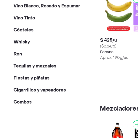
Vino Blanco, Rosado y Espumante
Vino Tinto
Cócteles
$ 425/u
Whisky
($2.24/g)
Banano
Ron
Aprox. 190g/ud
Tequilas y mezcales
Fiestas y piñatas
Cigarrillos y vapeadores
Combos
Mezcladores