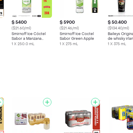
$ 5400
$ 5900
$ 50.400
($21.60/ml)
($21.46/ml)
($134.40/ml)
Smirnoff Ice Cóctel
Smirnoff Ice Coctel
Baileys Origin
Sabor a Manzana
Sabor Green Apple
de whisky irl
Verde
375 ml
1 X 250.0 mL
1 X 275 mL
1 X 375 mL