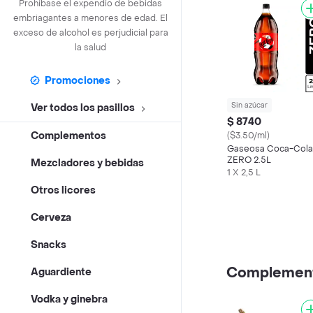
Prohíbase el expendio de bebidas
embriagantes a menores de edad. El
exceso de alcohol es perjudicial para
la salud
Promociones
Sin azúcar
Ver todos los pasillos
$ 8740
Complementos
($3.50/ml)
Gaseosa Coca-Cola
ZERO 2.5L
Mezcladores y bebidas
1 X 2,5 L
Otros licores
Cerveza
Snacks
Complemen
Aguardiente
Vodka y ginebra