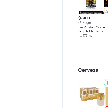
$ 8100
($17.13/ml)
Los Cuates Coctel
Tequila Margarita
Mango
1 x 473 mL
Cerveza