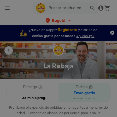
Bogotá
Regístrate
¿Nuevo en Rappi?
y disfruta de
envíos gratis por semanas
Aplican TyC
La Rebaja
Entrega
Tarifas
Envío gratis
38 min o prog.
(nuevos usuarios)
Prohíbase el expendio de bebidas embriagantes a menores de
edad. El exceso de alcohol es perjudicial para la salud