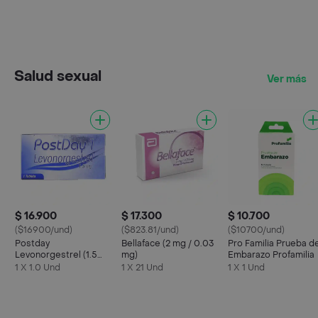
Salud sexual
Ver más
$ 16.900
$ 17.300
$ 10.700
($16900/und)
($823.81/und)
($10700/und)
Postday
Bellaface (2 mg / 0.03
Pro Familia Prueba d
Levonorgestrel (1.5
mg)
Embarazo Profamilia
mg)
1 X 1.0 Und
1 X 21 Und
1 X 1 Und