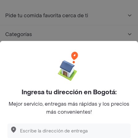
Pide tu comida favorita cerca de ti
Categorías
Únete a Rappi
Sobre Rappi
Facebook
Twitter
Instagram
Ingresa tu dirección en Bogotá:
Mejor servicio, entregas más rápidas y los precios
©
2026
Rappi Inc. All rights reserved.
más convenientes!
Rappi S.A.S. --- NIT 900.843.898-9 --- Calle 63 # 16A-02