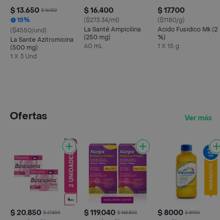
$ 13.650
$ 16.400
$ 17.700
$ 16.100
15%
($273.34/ml)
($1180/g)
La Santé Ampicilina
Acido Fusidico Mk (2
($4550/und)
(250 mg)
%)
La Sante Azitromicina
60 mL
1 X 15 g
(500 mg)
1 X 3 Und
Ofertas
Ver más
$ 20.850
$ 119.040
$ 8000
$ 27.800
$ 148.800
$ 8900