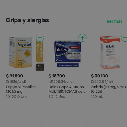
Gripa y alergias
Ver más
$ 91.800
$ 18.700
$ 30.100
($1836/und)
($1558.34/und)
($250.84/ml)
Engystol Pastillas
Dolex Gripa Alivia los
Zinkids (10 mg/5 mL)
(301.5 mg)
MULTISÍNTOMAS de la
(0.2%)
Gripa X 12 tabs
1 X 50.0 Und
1 X 12 Und
120 mL