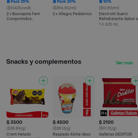
Pack 25%
Pack 20%
10%
($10425/und)
($396.80/ml)
($12.80/ml)
2 x Buscapina Fem
2 x Allegra Pediatrico
Electrolit Suero
Comprimidos
Rehidratante Sabor 
Recubiertos
Maracuyá
1 X 625 mL
Snacks y complementos
Ver más
$ 3500
$ 4500
$ 2100
($38.89/g)
($28.13/g)
($91.31/g)
Crem Helado
Raspado Aloha Vaso
Galletas DEDITOS