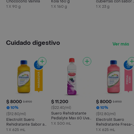
Chococono Vainilla
Kola 160 g
cubiertas con sabor 
chocolate x 23g
1 X 90 g
1 X 160 g
1 X 23 g
Cuidado digestivo
Ver más
$ 8000
$ 11.200
$ 8000
$ 8900
$ 8900
10%
($22.40/ml)
10%
Suero Rehidratante
($12.80/ml)
($12.80/ml)
Pedialyte Max 60 Uva
Electrolit Suero
Electrolit Suero
Frasco 500 mL
1 X 500 mL
Rehidratante Sabor a
Rehidratante Fresa-
Maracuyá
Kiwi
1 X 625 mL
1 X 625 mL