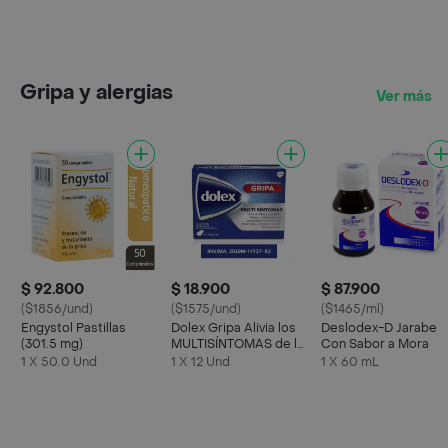
Gripa y alergias
Ver más
$ 92.800
$ 18.900
$ 87.900
($1856/und)
($1575/und)
($1465/ml)
Engystol Pastillas
Dolex Gripa Alivia los
Deslodex-D Jarabe
(301.5 mg)
MULTISÍNTOMAS de la
Con Sabor a Mora
Gripa X 12 tabs
1 X 50.0 Und
1 X 12 Und
1 X 60 mL