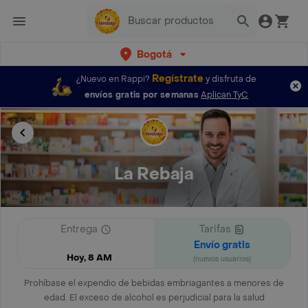
Bogotá
Regístrate
¿Nuevo en Rappi?
y disfruta de
envíos gratis por semanas
Aplican TyC
La Rebaja
Entrega
Tarifas
Envío gratis
Hoy, 8 AM
(nuevos usuarios)
Prohíbase el expendio de bebidas embriagantes a menores de
edad. El exceso de alcohol es perjudicial para la salud