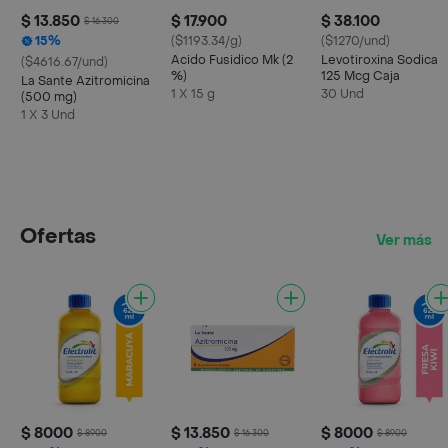
$ 13.850
$ 17.900
$ 38.100
$ 16.300
15%
($1193.34/g)
($1270/und)
Acido Fusidico Mk (2
Levotiroxina Sodica
($4616.67/und)
%)
125 Mcg Caja
La Sante Azitromicina
1 X 15 g
30 Und
(500 mg)
1 X 3 Und
Ofertas
Ver más
$ 8000
$ 13.850
$ 8000
$ 8900
$ 16.300
$ 8900