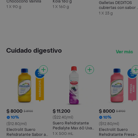
Chococono Vainilla
Kola 160 g
Galletas DEDITOS
1 X 90 g
1 X 160 g
cubiertas con sabor 
chocolate x 23g
1 X 23 g
Cuidado digestivo
Ver más
$ 8000
$ 11.200
$ 8000
$ 8900
$ 8900
10%
($22.40/ml)
10%
Suero Rehidratante
($12.80/ml)
($12.80/ml)
Pedialyte Max 60 Uva
Electrolit Suero
Electrolit Suero
Frasco 500 mL
1 X 500 mL
Rehidratante Sabor a
Rehidratante Fresa-