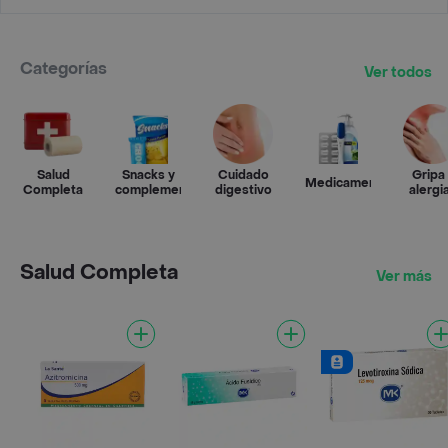
Categorías
Ver todos
Salud
Snacks y
Cuidado
Gripa
Medicamentos
Completa
complementos
digestivo
alergi
Salud Completa
Ver más