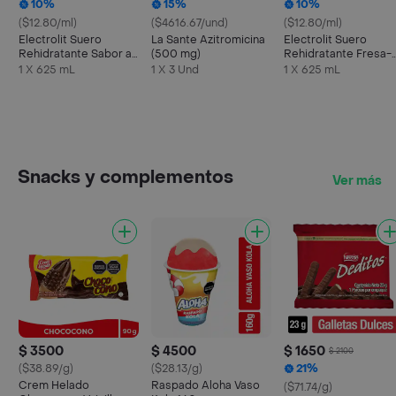
10%
15%
10%
($12.80/ml)
($4616.67/und)
($12.80/ml)
Electrolit Suero
La Sante Azitromicina
Electrolit Suero
Rehidratante Sabor a
(500 mg)
Rehidratante Fresa-
Maracuyá
Kiwi
1 X 625 mL
1 X 3 Und
1 X 625 mL
Snacks y complementos
Ver más
$ 3500
$ 4500
$ 1650
$ 2100
($38.89/g)
($28.13/g)
21%
Crem Helado
Raspado Aloha Vaso
($71.74/g)