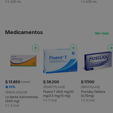
Maracuyá
Kiwi
1 X 625 mL
1 X 625 mL
Medicamentos
Ver más
$ 13.850
$ 38.200
$ 17.100
$ 16.300
15%
($5457.15/und)
($8550/und)
Fluenz T (400 mg/10
Postday Tableta
($4616.67/und)
mg/2.5 mg/15 mg)
(0.75mg)
La Sante Azitromicina
1 X 7 Und
1 X 2 Und
(500 mg)
1 X 3 Und