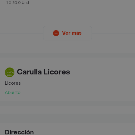
Rojos L
1 X 30.0 Und
Ver más
Carulla Licores
Licores
Abierto
Dirección