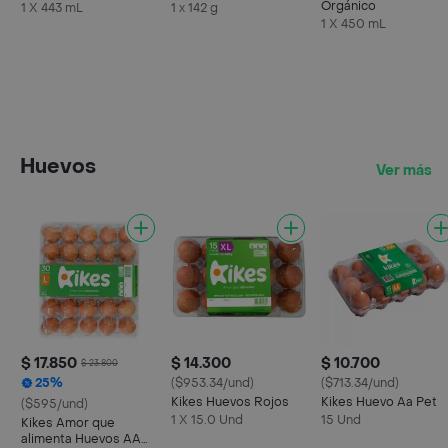
Orgánico
1 X 443 mL
1 x 142 g
1 X 450 mL
Huevos
Ver más
$ 17.850
$ 14.300
$ 10.700
$ 23.800
25%
($953.34/und)
($713.34/und)
Kikes Huevos Rojos
Kikes Huevo Aa Pet
($595/und)
1 X 15.0 Und
15 Und
Kikes Amor que
alimenta Huevos AA