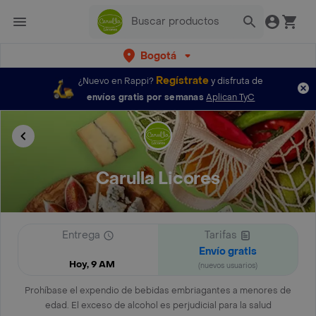
Bogotá
Regístrate
¿Nuevo en Rappi?
y disfruta de
envíos gratis por semanas
Aplican TyC
Carulla Licores
Entrega
Tarifas
Envío gratis
Hoy, 9 AM
(nuevos usuarios)
Prohíbase el expendio de bebidas embriagantes a menores de
edad. El exceso de alcohol es perjudicial para la salud