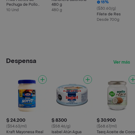
15%
Pechuga de Pollo
480 g
($30.60/g)
Marinados
10 Und
480 g
Filete de Res
Desde 700g
Despensa
Ver más
$ 24.200
$ 8300
$ 30.900
($54.63/ml)
($58.46/g)
($68.67/ml)
Kraft Mayonesa Real
Isabel Atún Agua
Taeq Aceite de Coco