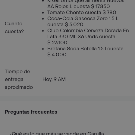
Kikes Amor que alimenta Huevos
AA Rojos L cuesta $ 17.850
Tomate Chonto cuesta $ 780
Coca-Cola Gaseosa Zero 1.5 L
Cuanto
cuesta $ 5.020
Club Colombia Cerveza Dorada En
cuesta?
Lata 330 ML X6 Unds cuesta
$ 23.100
Bretana Soda Botella 1.5 l cuesta
$ 4.000
Tiempo de
entrega
Hoy, 9 AM
aproximado
Preguntas frecuentes
¿Qué es lo que más se vende en Carulla