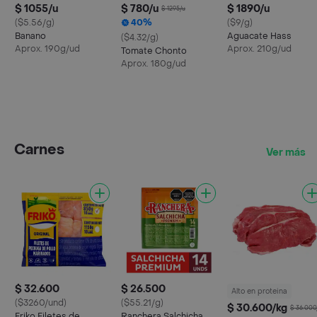
$ 1055/u
$ 780/u
$ 1890/u
$ 1295/u
($5.56/g)
40%
($9/g)
Banano
Aguacate Hass
($4.32/g)
Aprox. 190g/ud
Aprox. 210g/ud
Tomate Chonto
Aprox. 180g/ud
Carnes
Ver más
$ 32.600
$ 26.500
Alto en proteina
($3260/und)
($55.21/g)
$ 30.600/kg
$ 36.000
Friko Filetes de
Ranchera Salchicha