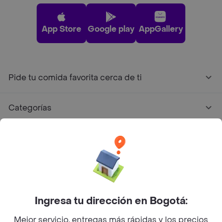
App Store
Google play
AppGallery
Pide tu comida favorita cerca de ti
Categorías
Únete a Rappi
Sobre Rappi
Facebook
Twitter
Instagram
Ingresa tu dirección en Bogotá:
Mejor servicio, entregas más rápidas y los precios
©
2026
Rappi Inc. All rights reserved.