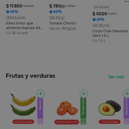
$ 17.850
$ 780/u
$ 23.800
$ 1295/u
Sin azúcar
25%
40%
$ 5020
$ 6690
($595/und)
($4.32/g)
25%
Kikes Amor que
Tomate Chonto
($3.35/ml)
alimenta Huevos AA
Aprox. 180g/ud
Coca-Cola Gaseosa
Rojos L
1 X 30.0 Und
Zero 1.5 L
1 X 1.5 L
Frutas y verduras
Ver más