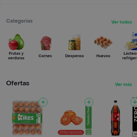
Categorías
Ver todos
Frutas y
Lácteo
Carnes
Despensa
Huevos
verduras
refrige
Ofertas
Ver más