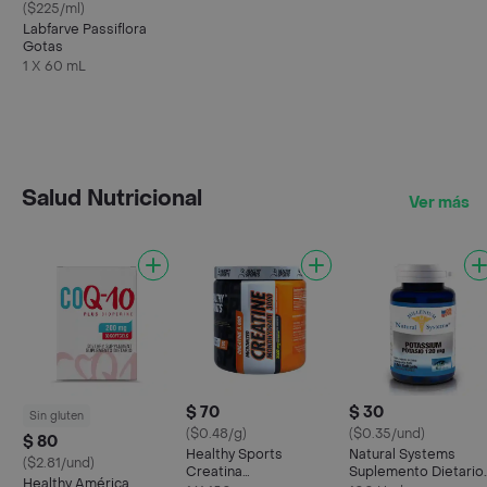
($225/ml)
Labfarve Passiflora
Gotas
1 X 60 mL
Salud Nutricional
Ver más
$ 70
$ 30
Sin gluten
($0.48/g)
($0.35/und)
$ 80
Healthy Sports
Natural Systems
($2.81/und)
Creatina
Suplemento Dietario
Healthy América