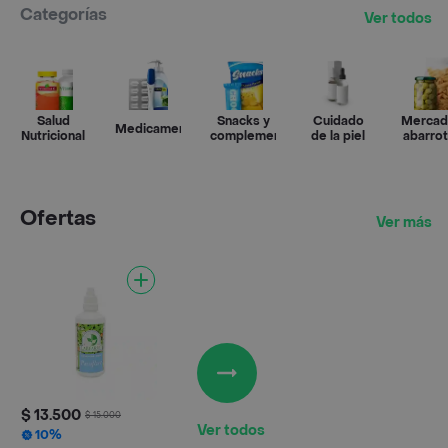
Categorías
Ver todos
Salud
Snacks y
Cuidado
Mercad
Medicamentos
Nutricional
complementos
de la piel
abarro
Ofertas
Ver más
$ 13.500
$ 15.000
Ver todos
10%