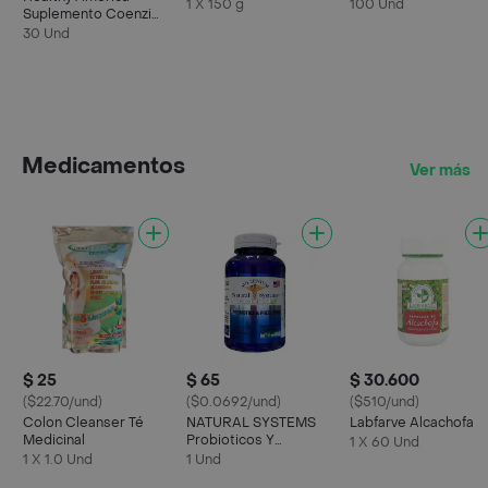
Monohidratada
Potassium (120 mg)
1 X 150 g
100 Und
Suplemento Coenzima
Q10 30 Cápsulas
30 Und
Medicamentos
Ver más
$ 25
$ 65
$ 30.600
($22.70/und)
($0.0692/und)
($510/und)
Colon Cleanser Té
NATURAL SYSTEMS
Labfarve Alcachofa
Medicinal
Probioticos Y
1 X 60 Und
Prebioticos X120
1 X 1.0 Und
1 Und
Capsulas America