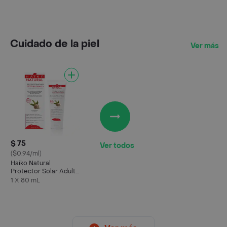
Cuidado de la piel
Ver más
$ 75
Ver todos
($0.94/ml)
Haiko Natural
Protector Solar Adulto
Spf 60 Alto Espectro
1 X 80 mL