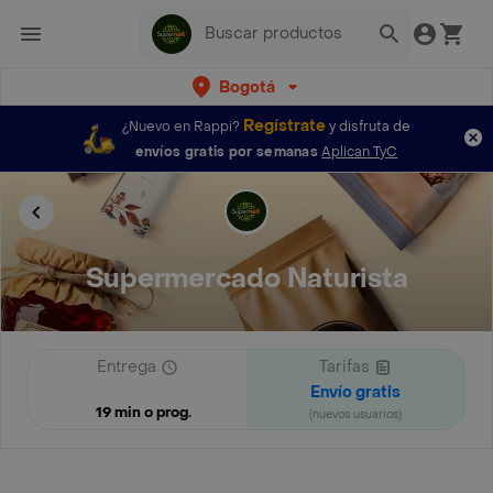
Bogotá
Regístrate
¿Nuevo en Rappi?
y disfruta de
envíos gratis por semanas
Aplican TyC
Supermercado Naturista
Entrega
Tarifas
Envío gratis
19 min o prog.
(nuevos usuarios)