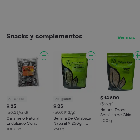
Snacks y complementos
Ver más
$ 14.500
Sin azúcar
Sin gluten
($29/g)
$ 25
$ 25
Natural Foods
($0.23/und)
($0.0912/g)
Semillas de Chía
Caramelo Natural
Semilla De Calabaza
500 g
Endulzado Con
Natural X 250gr -
Estevia X 100 Und-
Natural Foods
100Und
250 g
Nicolight