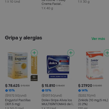
La Roche-Posay
1 X 10 Und
1 X 30 g
Crema Facial
Cicaplast Baume B5 +
1 X 40 g
Gripa y alergias
Ver más
$ 78.625
$ 15.810
$ 27.920
$ 92.500
$ 18.600
$ 32.850
15%
15%
14%
($1572.50/und)
($1317.50/und)
($232.70/ml)
Engystol Pastillas
Dolex Gripa Alivia los
Zinkids (10 mg/5 mL)
(301.5 mg)
MULTISÍNTOMAS de la
(0.2%)
Gripa X 12 tabs
1 X 50.0 Und
1 X 12 Und
120 mL