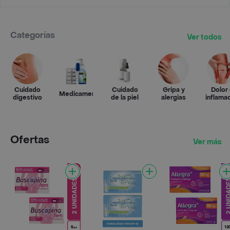
Categorías
Ver todos
Cuidado
Cuidado
Gripa y
Dolor
Medicamentos
digestivo
de la piel
alergias
inflama
Ofertas
Ver más