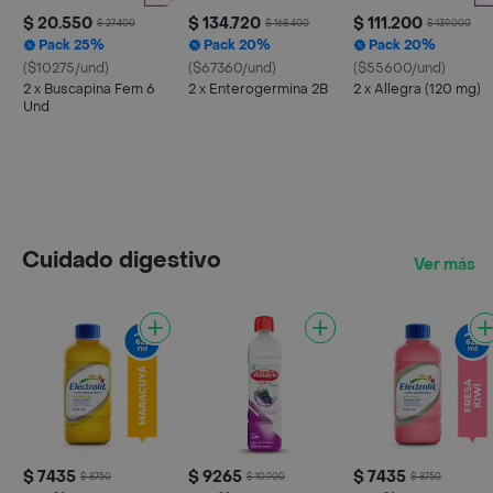
$ 20.550
$ 134.720
$ 111.200
$ 27.400
$ 168.400
$ 139.000
Pack 25%
Pack 20%
Pack 20%
($10275/und)
($67360/und)
($55600/und)
2 x Buscapina Fem 6
2 x Enterogermina 2B
2 x Allegra (120 mg)
Und
Cuidado digestivo
Ver más
$ 7435
$ 9265
$ 7435
$ 8750
$ 10.900
$ 8750