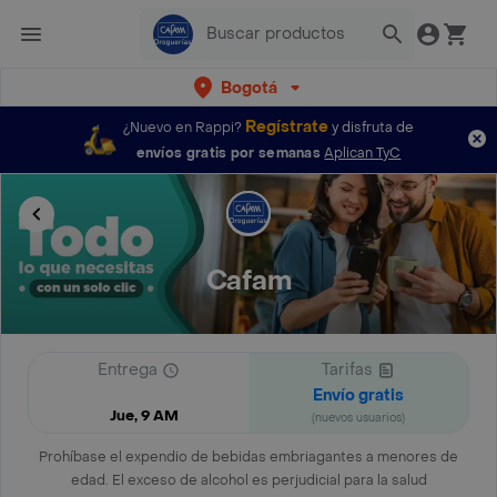
Bogotá
Regístrate
¿Nuevo en Rappi?
y disfruta de
envíos gratis por semanas
Aplican TyC
Cafam
Entrega
Tarifas
Envío gratis
Jue, 9 AM
(nuevos usuarios)
Prohíbase el expendio de bebidas embriagantes a menores de
edad. El exceso de alcohol es perjudicial para la salud