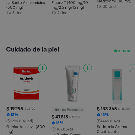
Medoxomil (40 mg)
La Sante Azitromicina
Fluenz T (400 mg/10
1 X 30 Und
(500 mg)
mg/2.5 mg/15 mg)
1 X 3 Und
1 X 7 Und
Cuidado de la piel
Ver más
$ 19.295
$ 133.365
$ 22.700
$ 156.900
Libre de Parabenos
15%
15%
$ 47.515
$ 55.900
($1929.50/und)
($4445.50/g)
15%
Genfar Aciclovir (800
Sodermix Crema
($1187.88/g)
mg)
Cicatrizante