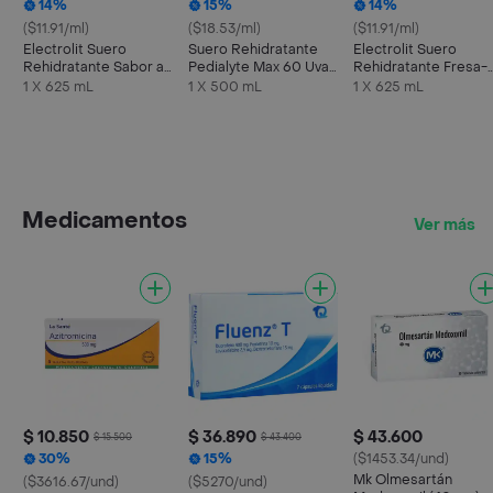
14%
15%
14%
($11.91/ml)
($18.53/ml)
($11.91/ml)
Electrolit Suero
Suero Rehidratante
Electrolit Suero
Rehidratante Sabor a
Pedialyte Max 60 Uva
Rehidratante Fresa-
Maracuyá
Frasco 500 mL
Kiwi
1 X 625 mL
1 X 500 mL
1 X 625 mL
Medicamentos
Ver más
$ 10.850
$ 36.890
$ 43.600
$ 15.500
$ 43.400
30%
15%
($1453.34/und)
Mk Olmesartán
($3616.67/und)
($5270/und)