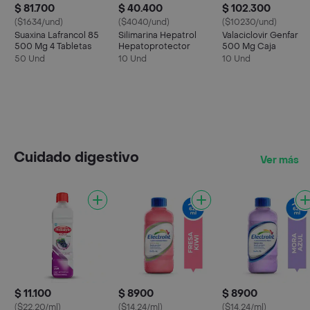
$ 81.700
$ 40.400
$ 102.300
($1634/und)
($4040/und)
($10230/und)
Suaxina Lafrancol 85
Silimarina Hepatrol
Valaciclovir Genfar
500 Mg 4 Tabletas
Hepatoprotector
500 Mg Caja
50 Und
10 Und
10 Und
Cuidado digestivo
Ver más
$ 11.100
$ 8900
$ 8900
($22.20/ml)
($14.24/ml)
($14.24/ml)