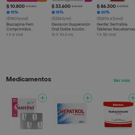
$ 10.800
$ 33.600
$ 86.300
$ 12.800
$ 39.600
$ 107.900
15%
15%
20%
($1800/und)
($3360/ml)
($2876.67/und)
Buscapina Fem
Gaviscon Suspensión
Genfar Sertralina
Comprimidos
Oral Doble Acción
Tabletas Recubierta
Recubiertos
Sachet
(50 mg)
1 X 6 Und
12 X 10.0 mL
1 X 30 Und
Medicamentos
Ver más