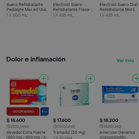
Suero Rehidratante
Electrolit Suero
Electrolit Suero Oral
Pedialyte Max 60 Uva
Rehidratante Fresa-
Rehidratante Mora
Frasco 500 mL
Kiwi
Azul
1 X 500 mL
1 X 625 mL
1 X 625 mL
Dolor e inflamación
Ver más
$ 18.600
$ 17.600
$ 18.200
($2325/und)
($1760/und)
($1820/und)
Sevedol Extra Fuerte
Tramadol (50 mg)
American Generics
(250 mg / 400 mg / 65
Acetaminofén
1 X 10 Und