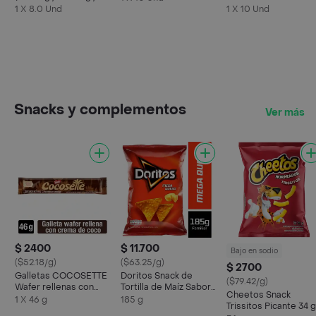
mg)
Codeína Fosfato (32
1 X 8.0 Und
1 X 10 Und
mg / 30 mg)
Snacks y complementos
Ver más
$ 2400
$ 11.700
Bajo en sodio
($52.18/g)
($63.25/g)
$ 2700
Galletas COCOSETTE
Doritos Snack de
($79.42/g)
Wafer rellenas con
Tortilla de Maíz Sabor
Cheetos Snack
crema de coco x 46g
Mega Queso
1 X 46 g
185 g
Trissitos Picante 34 g