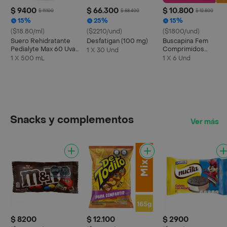
$ 9400
$ 66.300
$ 10.800
$ 11.100
$ 88.400
$ 12.800
15%
25%
15%
($18.80/ml)
($2210/und)
($1800/und)
Suero Rehidratante
Desfatigan (100 mg)
Buscapina Fem
Pedialyte Max 60 Uva
Comprimidos
1 X 30 Und
Frasco 500 mL
Recubiertos
1 X 500 mL
1 X 6 Und
Snacks y complementos
Ver más
$ 8200
$ 12.100
$ 2900