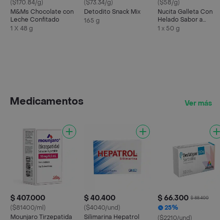
($170.84/g)
($73.34/g)
($58/g)
M&Ms Chocolate con
Detodito Snack Mix
Nucita Galleta Con
Leche Confitado
Helado Sabor a
165 g
Chocolate y Crema 
1 X 48 g
1 x 50 g
Vainilla
Medicamentos
Ver más
$ 407.000
$ 40.400
$ 66.300
$ 88.400
($81400/ml)
($4040/und)
25%
Mounjaro Tirzepatida
Silimarina Hepatrol
($2210/und)