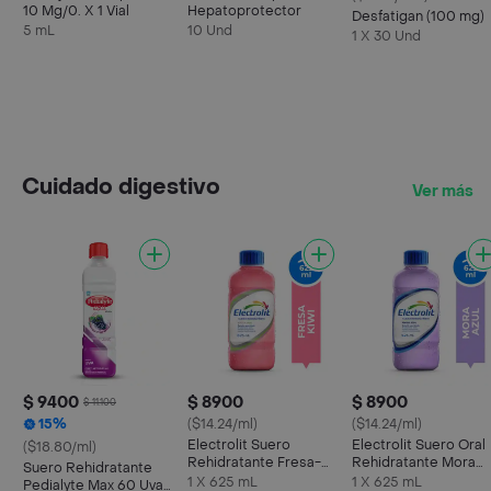
10 Mg/0. X 1 Vial
Hepatoprotector
Desfatigan (100 mg)
5 mL
10 Und
1 X 30 Und
Cuidado digestivo
Ver más
$ 9400
$ 8900
$ 8900
$ 11.100
15%
($14.24/ml)
($14.24/ml)
Electrolit Suero
Electrolit Suero Oral
($18.80/ml)
Rehidratante Fresa-
Rehidratante Mora
Suero Rehidratante
Kiwi
Azul
1 X 625 mL
1 X 625 mL
Pedialyte Max 60 Uva