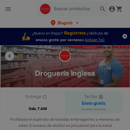
Bogotá
Regístrate
¿Nuevo en Rappi?
y disfruta de
envíos gratis por semanas
Aplican TyC
Droguería Inglesa
Entrega
Tarifas
Envío gratis
Sab, 7 AM
(nuevos usuarios)
Prohíbase el expendio de bebidas embriagantes a menores de
edad. El exceso de alcohol es perjudicial para la salud