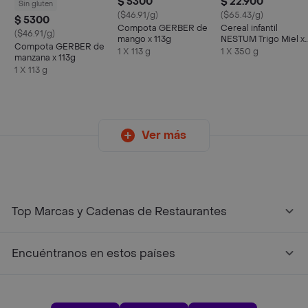
$ 5300
$ 22.900
Sin gluten
($46.91/g)
($65.43/g)
$ 5300
Compota GERBER de
Cereal infantil
($46.91/g)
mango x 113g
NESTUM Trigo Miel x
Compota GERBER de
350g
1 X 113 g
1 X 350 g
manzana x 113g
1 X 113 g
Ver más
Top Marcas y Cadenas de Restaurantes
Encuéntranos en estos países