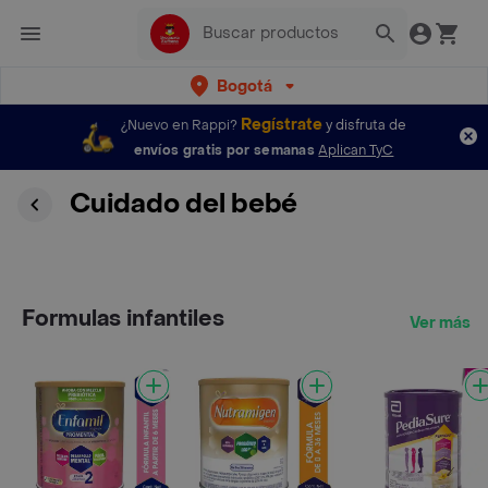
Bogotá
Regístrate
¿Nuevo en Rappi?
y disfruta de
envíos gratis por semanas
Aplican TyC
Cuidado del bebé
Formulas infantiles
Ver más