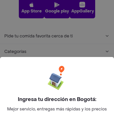
App Store
Google play
AppGallery
Pide tu comida favorita cerca de ti
Categorías
Únete a Rappi
Sobre Rappi
Facebook
Twitter
Instagram
Ingresa tu dirección en Bogotá:
Mejor servicio, entregas más rápidas y los precios
©
2026
Rappi Inc. All rights reserved.