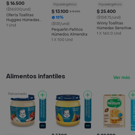
$ 16.500
Hipoalergénico
Hipoalergénico
($16500/und)
$ 13.100
$ 25.400
$ 15.500
Oferta Toallitas
15%
($158.75/und)
Huggies Húmedas
Winny Toallitas
($131/und)
Limpieza Disney Baby
1 Und
Húmedas Sensitive
(120 Und)
Pequeñín Pañitos
Recién Nacido
1 X 160.0 Und
Húmedos Almendra
1 X 100 Und
Alimentos infantiles
Ver más
Patrocinado