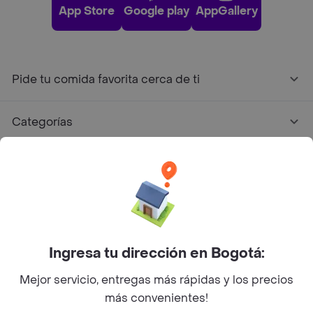
App Store
Google play
AppGallery
Pide tu comida favorita cerca de ti
Categorías
Únete a Rappi
Sobre Rappi
Facebook
Twitter
Instagram
Ingresa tu dirección en Bogotá:
Mejor servicio, entregas más rápidas y los precios
©
2026
Rappi Inc. All rights reserved.
más convenientes!