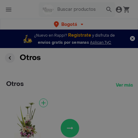
Bogotá
Regístrate
¿Nuevo en Rappi?
y disfruta de
envíos gratis por semanas
Aplican TyC
Otros
Otros
Ver más