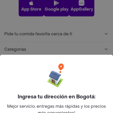
App Store
Google play
AppGallery
Pide tu comida favorita cerca de ti
Categorías
Únete a Rappi
Sobre Rappi
Facebook
Twitter
Instagram
Ingresa tu dirección en Bogotá:
Mejor servicio, entregas más rápidas y los precios
©
2026
Rappi Inc. All rights reserved.
más convenientes!