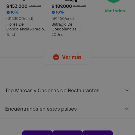
$ 153.000
$ 189.000
$ 170.000
$ 210.000
Ver todos
10%
10%
($153000/und)
($9450/und)
Flores De
Sufragio De
Condolencia Arreglo
Condolencias -
Floral Sufragio
Celestial
1Und
20Und
Ver más
Top Marcas y Cadenas de Restaurantes
Encuéntranos en estos países