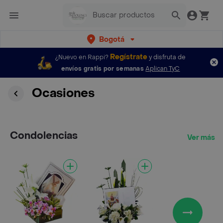
Bogotá
Regístrate
¿Nuevo en Rappi?
y disfruta de
envíos gratis por semanas
Aplican TyC
Ocasiones
Condolencias
Ver más