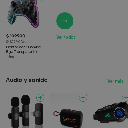
$ 109.900
Ver todos
($109900/und)
Controlador Gaming
Rgb Transparente
Inalámbrico Android
1Und
Ios Color Negro
Audio y sonido
Ver más