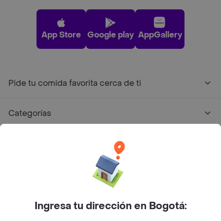
App Store
Google play
AppGallery
Pide tu comida favorita cerca de ti
Categorías
Únete a Rappi
Sobre Rappi
Facebook
Twitter
Instagram
Ingresa tu dirección en Bogotá: