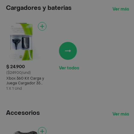
Cargadores y baterias
Ver más
$ 24.900
Ver todos
($24900/und)
Xbox 360 Kit Carga y
Juega Cargador 35
Horas Juego
1 X 1 Und
Accesorios
Ver más