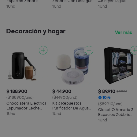
Espacios Zebbris
Zebbris Con Desague
Air Fryer Digital
Negro
1Und
1Und
1Und
Decoración y hogar
Ver más
$ 188.900
$ 44.900
$ 89.910
$ 99.900
($188900/und)
($44900/und)
10%
Chocolatera Electrica
Kit 3 Repuestos
($89910/und)
Espumador Leche
Purificador De Agua
Closet O Armario 3
Pantalla Digital 250ml
14/16 Lts Combo Filtro
1Und
1Und
Espacios Zebbris
Color Negro
C Color Blanco
Negro
1Und