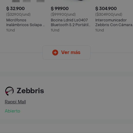
$ 32.900
$ 99.900
$ 304.900
($32900/und)
($99900/und)
($304900/und)
Micrófonos
Bocina Ldnid Ls0407
Intercomunicador
Inalámbricos Solapa 2
Bluetooth 5.2 Portátil
Zebbris Con Cámara
En 1 Para Iphone/tipo
Subwoofer Ipx6
Motor Q28-2xblutoo
1Und
1Und
1Und
C
5.0
Ver más
Zebbris
Rappi Mall
Abierto