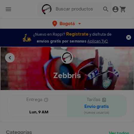
Bogotá
Regístrate
¿Nuevo en Rappi?
y disfruta de
envíos gratis por semanas
Aplican TyC
Zebbris
Entrega
Tarifas
Envío gratis
Lun, 9 AM
(nuevos usuarios)
Categorías
Ver todos