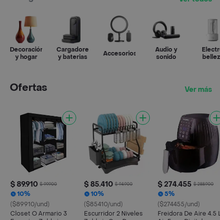
Decoración
Cargadores
Audio y
Elect
Accesorios
y hogar
y baterias
sonido
belle
Ofertas
Ver más
$ 89.910
$ 85.410
$ 274.455
$ 99.900
$ 94.900
$ 288.900
10%
10%
5%
($89910/und)
($85410/und)
($274455/und)
Closet O Armario 3
Escurridor 2 Niveles
Freidora De Aire 4.5 