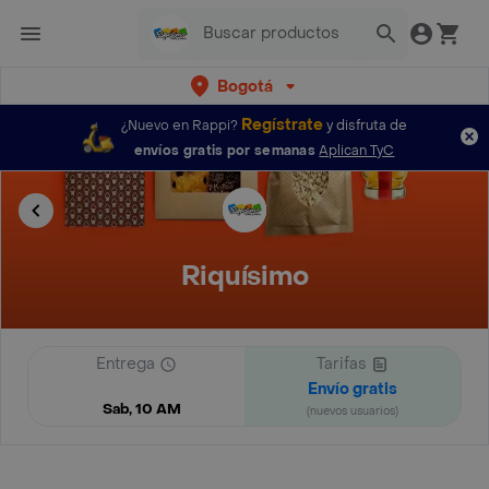
Bogotá
Regístrate
¿Nuevo en Rappi?
y disfruta de
envíos gratis por semanas
Aplican TyC
Riquísimo
Entrega
Tarifas
Envío gratis
Sab, 10 AM
(nuevos usuarios)