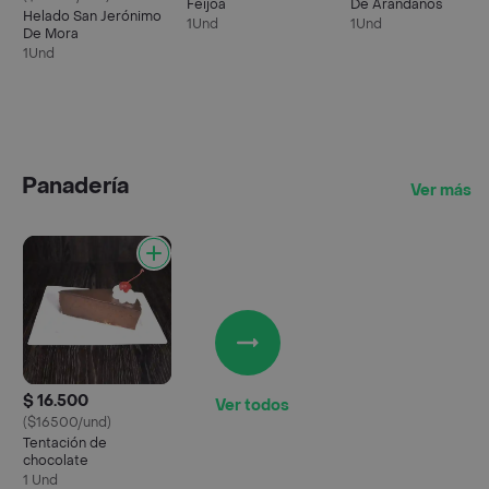
Feijoa
De Arándanos
Helado San Jerónimo
1Und
1Und
De Mora
1Und
Panadería
Ver más
$ 16.500
Ver todos
($16500/und)
Tentación de
chocolate
1 Und