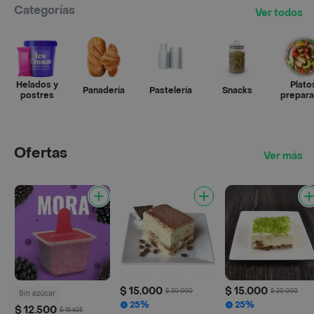
Categorías
Ver todos
Helados y
Plato
Panadería
Pastelería
Snacks
postres
prepar
Ofertas
Ver más
$ 15.000
$ 15.000
$ 20.000
$ 20.000
Sin azúcar
25%
25%
$ 12.500
$ 15.625