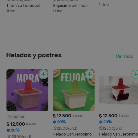
1 Und
Tiramisú Individual
Riquísimo de limón
1Und
1 Und
Helados y postres
Ver más
$ 12.500
$ 12.500
$ 15.625
$ 15.625
Sin azúcar
20%
20%
$ 12.500
$ 15.625
($12500/und)
($12500/und)
20%
Helado San Jerónimo
Helado San Jerónimo
($12500/und)