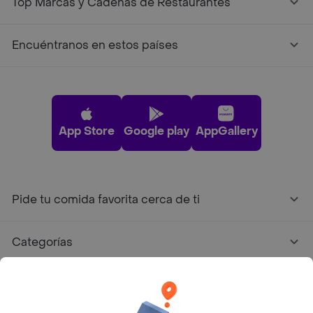
Top Marcas y Cadenas de Restaurantes
Encuéntranos en estos países
App Store
Google play
AppGallery
Pide tu comida favorita cerca de ti
Categorías
Únete a Rappi