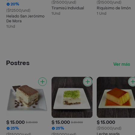
($15000/und)
($15000/und)
20%
Tiramisú Individual
Riquísimo de limón
($12500/und)
1Und
1 Und
Helado San Jerónimo
De Mora
1Und
Postres
Ver más
$ 15.000
$ 15.000
$ 15.000
$ 20.000
$ 20.000
25%
25%
($15000/und)
Leche asada
($15000/und)
($15000/und)