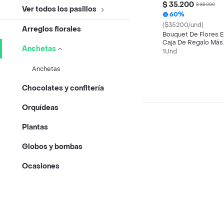
$ 35.200
$ 88.000
Ver todos los pasillos
60%
($35200/und)
Arreglos florales
Bouquet De Flores 
Caja De Regalo Más
Anchetas
Jarrón
1Und
Anchetas
Chocolates y confitería
Orquídeas
Plantas
Globos y bombas
Ocasiones