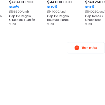
$ 58.500
$ 44.000
$ 140.250
$ 78.000
$ 88.000
$ 
25%
50%
15%
($58500/und)
($44000/und)
($140250/und
En
Caja De Regalo,
Caja De Regalo,
Caja Rosas Y
Girasoles Y Jarrón
Bouquet Flores
Chocolates
Frescas Y Jarrón
1Und
1Und
1Und
Ver más