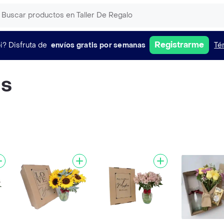
Registrarme
i?
Disfruta de
envíos gratis por semanas
Té
as