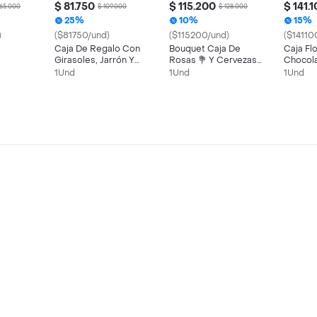
$ 81.750
$ 115.200
$ 141.
165.000
$ 109.000
$ 128.000
25%
10%
15%
)
($81750/und)
($115200/und)
($14110
Caja De Regalo Con
Bouquet Caja De
Caja Fl
Girasoles, Jarrón Y
Rosas 💐 Y Cervezas
Chocola
Chocolates Ferrero
🍻 Para Compartir
1Und
1Und
1Und
X4