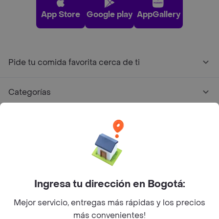
App Store
Google play
AppGallery
Pide tu comida favorita cerca de ti
Categorías
Únete a Rappi
Sobre Rappi
Facebook
Twitter
Instagram
Ingresa tu dirección en Bogotá:
Mejor servicio, entregas más rápidas y los precios
©
2026
Rappi Inc. All rights reserved.
más convenientes!