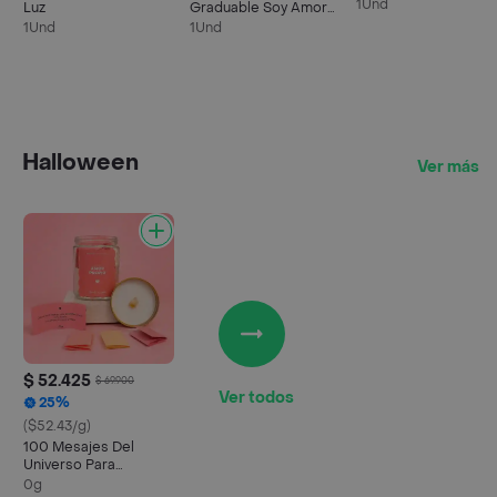
1Und
Luz
Graduable Soy Amor
Mini Corazones
1Und
1Und
Halloween
Ver más
$ 52.425
$ 69.900
Ver todos
25%
($52.43/g)
100 Mesajes Del
Universo Para
Despertar Tu Amor
0g