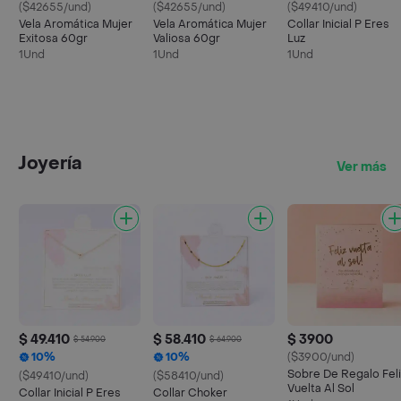
($42655/und)
($42655/und)
($49410/und)
Vela Aromática Mujer
Vela Aromática Mujer
Collar Inicial P Eres
Exitosa 60gr
Valiosa 60gr
Luz
1Und
1Und
1Und
Joyería
Ver más
$ 49.410
$ 58.410
$ 3900
$ 54.900
$ 64.900
10%
10%
($3900/und)
Sobre De Regalo Feli
($49410/und)
($58410/und)
Vuelta Al Sol
Collar Inicial P Eres
Collar Choker