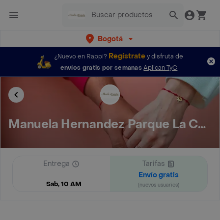
Bogotá
Regístrate
¿Nuevo en Rappi?
y disfruta de
envíos gratis por semanas
Aplican TyC
Manuela Hernandez Parque La Colina 2 Piso Al Lado De Adidas
Entrega
Tarifas
Envío gratis
Sab, 10 AM
(nuevos usuarios)