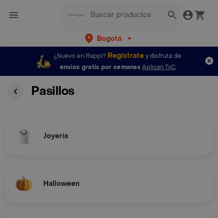
Bogotá
Regístrate
¿Nuevo en Rappi?
y disfruta de
envíos gratis por semanas
Aplican TyC
Pasillos
Joyería
Halloween