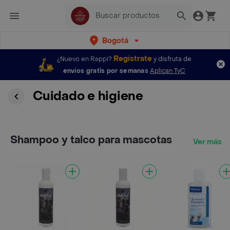
Bogotá
Regístrate
¿Nuevo en Rappi?
y disfruta de
envíos gratis por semanas
Aplican TyC
Cuidado e higiene
Shampoo y talco para mascotas
Ver más