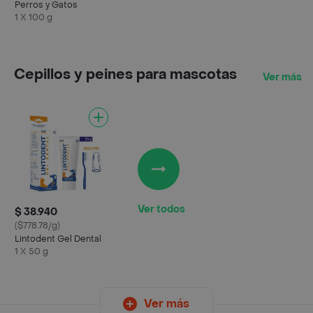
Perros y Gatos
1 X 100 g
Cepillos y peines para mascotas
Ver más
Ver todos
$ 38.940
($778.78/g)
Lintodent Gel Dental
1 X 50 g
Ver más