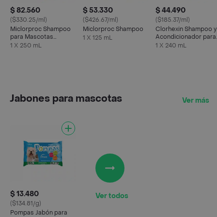
$ 82.560
$ 53.330
$ 44.490
($330.25/ml)
($426.67/ml)
($185.37/ml)
Miclorproc Shampoo
Miclorproc Shampoo
Clorhexin Shampoo y
para Mascotas
Acondicionador para
1 X 125 mL
Dermatologico
Mascotas
1 X 250 mL
1 X 240 mL
Jabones para mascotas
Ver más
$ 13.480
Ver todos
($134.81/g)
Pompas Jabón para