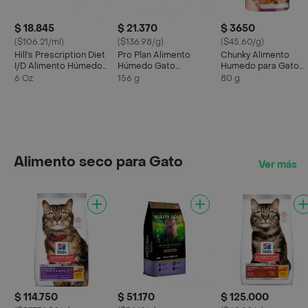
$ 18.845
$ 21.370
$ 3650
($106.21/ml)
($136.98/g)
($45.60/g)
Hill's Prescription Diet
Pro Plan Alimento
Chunky Alimento
I/D Alimento Húmedo
Húmedo Gato
Humedo para Gato
Cuidado Digestivo
Veterinary Diet ur
Tozos de Pavo
6 Oz
156 g
80 g
para Gatos 156 g
St/Ox Feline
Alimento seco para Gato
Ver más
$ 114.750
$ 51.170
$ 125.000