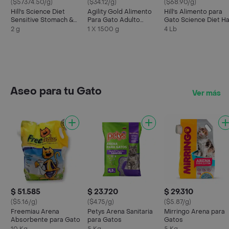
($57374.50/g)
($34.12/g)
($68.90/g)
Hill's Science Diet
Agility Gold Alimento
Hill's Alimento para
Sensitive Stomach &
Para Gato Adulto
Gato Science Diet Ha
Skin Alimento para
Esterilizado
Ball Control Adult 7+
2 g
1 X 1500 g
4 Lb
Gato Adulto 3.5lb
Aseo para tu Gato
Ver más
$ 51.585
$ 23.720
$ 29.310
($5.16/g)
($4.75/g)
($5.87/g)
Freemiau Arena
Petys Arena Sanitaria
Mirringo Arena para
Absorbente para Gato
para Gatos
Gatos