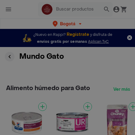
Bogotá
Regístrate
¿Nuevo en Rappi?
y disfruta de
envíos gratis por semanas
Aplican TyC
Mundo Gato
Alimento húmedo para Gato
Ver más