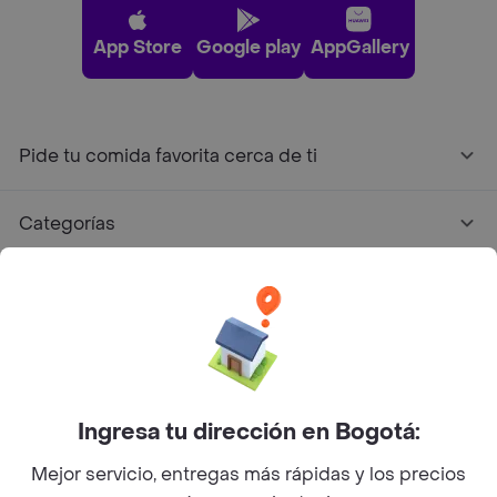
App Store
Google play
AppGallery
Pide tu comida favorita cerca de ti
Categorías
Únete a Rappi
Sobre Rappi
Facebook
Twitter
Instagram
Ingresa tu dirección en Bogotá:
Mejor servicio, entregas más rápidas y los precios
©
2026
Rappi Inc. All rights reserved.