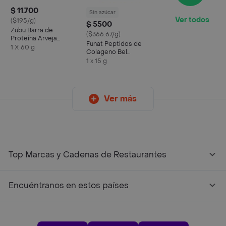
$ 11.700
Sin azúcar
Ver todos
($195/g)
$ 5500
Zubu Barra de
($366.67/g)
Proteína Arveja
Funat Peptidos de
Banano y Cacao
1 X 60 g
Colageno Bel
Colagmin
1 x 15 g
Ver más
Top Marcas y Cadenas de Restaurantes
Encuéntranos en estos países