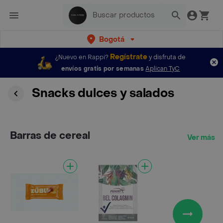
Bogotá
Regístrate
¿Nuevo en Rappi?
y disfruta de
envíos gratis por semanas
Aplican TyC
Snacks dulces y salados
Barras de cereal
Ver más