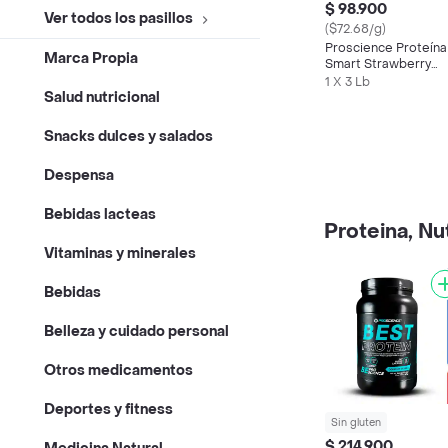
$ 98.900
Ver todos los pasillos
($72.68/g)
Proscience Proteína
Marca Propia
Smart Strawberry
Fusion
1 X 3 Lb
Salud nutricional
Snacks dulces y salados
Despensa
Bebidas lacteas
Proteina, Nut
Vitaminas y minerales
Bebidas
Belleza y cuidado personal
Otros medicamentos
Deportes y fitness
Sin gluten
$ 214.900