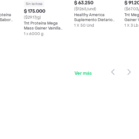
$ 63.250
$ 91.2
Sin lactosa
($1265/und)
($67.03
$ 175.000
oteína
Healthy America
Tnt Meg
($29.17/g)
 Sabor
Suplemento Dietario
Gainer V
Tnt Proteína Mega
de Vitamina E
1 X 50 Und
1 X 3 Lb
Mass Gainer Vainilla
Polvo
1 x 6000 g
Ver más