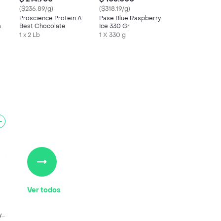
($236.89/g)
($318.19/g)
Proscience Protein A
Pase Blue Raspberry
a
Best Chocolate
Ice 330 Gr
1 x 2 Lb
1 X 330 g
Ver todos
ya