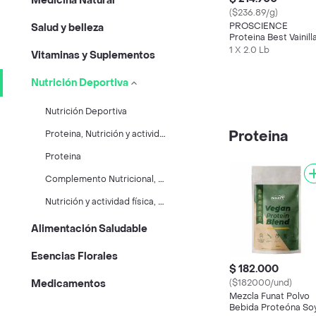
Medicina Natural
($236.89/g)
PROSCIENCE
Salud y belleza
Proteina Best Vainill
1 X 2.0 Lb
Vitaminas y Suplementos
Nutrición Deportiva
Nutrición Deportiva
P
roteina, Nutrición y actividad física
Proteina
Proteina
C
omplemento Nutricional, Suplementos Deportivos
N
utrición y actividad física, Proteina, Vitaminas
Alimentación Saludable
Esencias Florales
$ 182.000
($182000/und)
Medicamentos
Mezcla Funat Polvo
Bebida Proteóna So