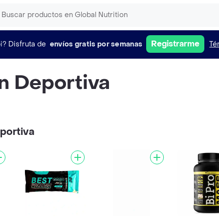
Registrarme
i?
Disfruta de
envíos gratis por semanas
Té
n Deportiva
portiva