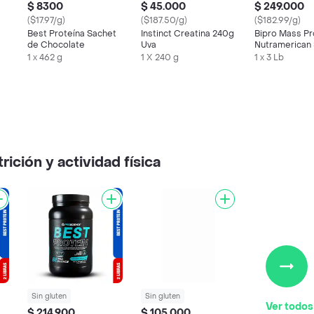
$ 8300
$ 45.000
$ 249.000
($17.97/g)
($187.50/g)
($182.99/g)
Best Proteína Sachet
Instinct Creatina 240g
Bipro Mass Pr
de Chocolate
Uva
Nutramerican
Vainilla
1 x 462 g
1 X 240 g
1 x 3 Lb
rición y actividad física
Sin gluten
Sin gluten
Ver todos
$ 214.900
$ 105.000