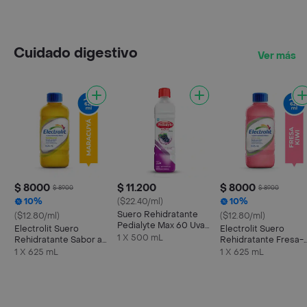
Cuidado digestivo
Ver más
$ 8000
$ 11.200
$ 8000
$ 8900
$ 8900
10%
($22.40/ml)
10%
Suero Rehidratante
($12.80/ml)
($12.80/ml)
Pedialyte Max 60 Uva
Electrolit Suero
Electrolit Suero
Frasco 500 mL
1 X 500 mL
Rehidratante Sabor a
Rehidratante Fresa-
Maracuyá
Kiwi
1 X 625 mL
1 X 625 mL