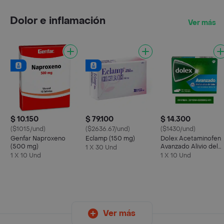
Dolor e inflamación
Ver más
$ 10.150
$ 79.100
$ 14.300
($1015/und)
($2636.67/und)
($1430/und)
Genfar Naproxeno
Eclamp (150 mg)
Dolex Acetaminofen
(500 mg)
Avanzado Alivio del
1 X 30 Und
Dolor y la Fiebre x 10
1 X 10 Und
1 X 10 Und
Ver más