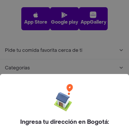
App Store
Google play
AppGallery
Pide tu comida favorita cerca de ti
Categorías
Únete a Rappi
Sobre Rappi
Facebook
Twitter
Instagram
Ingresa tu dirección en Bogotá: