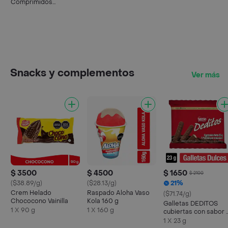
Comprimidos
Recubiertos
Snacks y complementos
Ver más
$ 3500
$ 4500
$ 1650
$ 2100
($38.89/g)
($28.13/g)
21%
Crem Helado
Raspado Aloha Vaso
($71.74/g)
Chococono Vainilla
Kola 160 g
Galletas DEDITOS
1 X 90 g
1 X 160 g
cubiertas con sabor 
chocolate x 23g
1 X 23 g