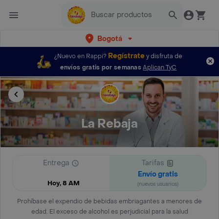
Bogotá
Regístrate
¿Nuevo en Rappi?
y disfruta de
envíos gratis por semanas
Aplican TyC
La Rebaja
Entrega
Tarifas
Envío gratis
Hoy, 8 AM
(nuevos usuarios)
Prohíbase el expendio de bebidas embriagantes a menores de
edad. El exceso de alcohol es perjudicial para la salud