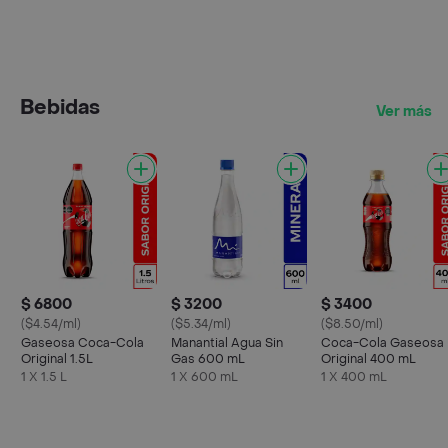
Bebidas
Ver más
$ 6800
$ 3200
$ 3400
($4.54/ml)
($5.34/ml)
($8.50/ml)
Gaseosa Coca-Cola
Manantial Agua Sin
Coca-Cola Gaseosa
Original 1.5L
Gas 600 mL
Original 400 mL
1 X 1.5 L
1 X 600 mL
1 X 400 mL