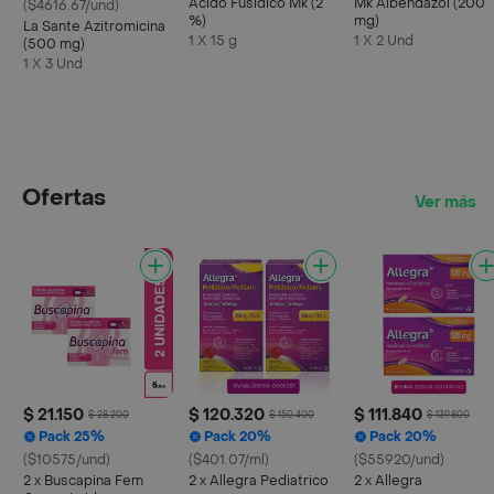
Acido Fusidico Mk (2
Mk Albendazol (200
($4616.67/und)
%)
mg)
La Sante Azitromicina
1 X 15 g
1 X 2 Und
(500 mg)
1 X 3 Und
Ofertas
Ver más
$ 21.150
$ 120.320
$ 111.840
$ 28.200
$ 150.400
$ 139.800
Pack 25%
Pack 20%
Pack 20%
($10575/und)
($401.07/ml)
($55920/und)
2 x Buscapina Fem
2 x Allegra Pediatrico
2 x Allegra