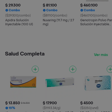
$ 29.300
$ 81.100
$ 460.100
Combo
Combo
Combo
($29300/combo)
($81100/combo)
($460100/combo)
Apidra Solución
Nuvaring (11.7 mg / 2.7
Genotropin Polvo Pa
Inyectable (100 UI)
mg)
Solución Inyectable
(36 UI/12 mg)
Salud Completa
Ver más
$ 13.850
$ 17.900
$ 4500
$ 16.300
15%
($1193.34/g)
($2250/und)