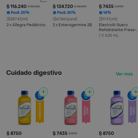
$ 116.240
$ 134.720
$ 7435
$ 145.300
$ 168.400
$ 8750
Pack 20%
Pack 20%
14%
($387.47/ml)
($67360/und)
($11.91/ml)
2 x Allegra Pediátrico
2 x Enterogermina 2B
Electrolit Suero
Rehidratante Fresa-
Kiwi
1 X 625 mL
Cuidado digestivo
Ver más
$ 8750
$ 7435
$ 8750
$ 8750