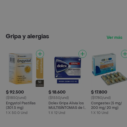
Gripa y alergias
Ver más
$ 92.500
$ 18.600
$ 17.800
($1850/und)
($1550/und)
($1780/und)
Engystol Pastillas
Dolex Gripa Alivia los
Congestex (5 mg/
(301.5 mg)
MULTISÍNTOMAS de la
200 mg/ 20 mg)
Gripa X 12 tabs
1 X 50.0 Und
1 X 12 Und
1 X 10 Und