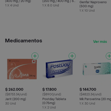
(400 mg / 20 mg)
(250 mg / 400 mg / 65
Genfar Naproxeno
mg)
1 X 4 Und
1 X 8.0 Und
(500 mg)
1 X 10 Und
Medicamentos
Ver más
$ 262.000
$ 17.800
$ 144.700
($8733.34/und)
($8900/und)
($4823.34/und)
Jarit (200 mg)
Postday Tableta
Mk Paroxetina (20 mg
(0.75mg)
30 Und
1 X 30 Und
1 X 2 Und