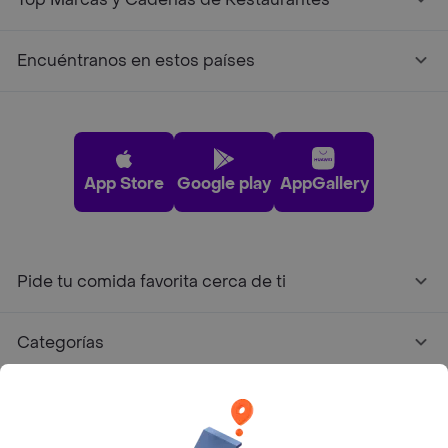
Encuéntranos en estos países
App Store
Google play
AppGallery
Pide tu comida favorita cerca de ti
Categorías
Únete a Rappi