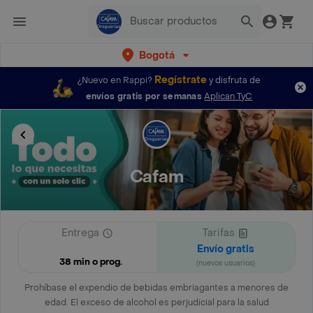
Bogotá
Regístrate
¿Nuevo en Rappi?
y disfruta de
envíos gratis por semanas
Aplican TyC
Cafam
Entrega
Tarifas
Envío gratis
38 min o prog.
(nuevos usuarios)
Prohíbase el expendio de bebidas embriagantes a menores de
edad. El exceso de alcohol es perjudicial para la salud