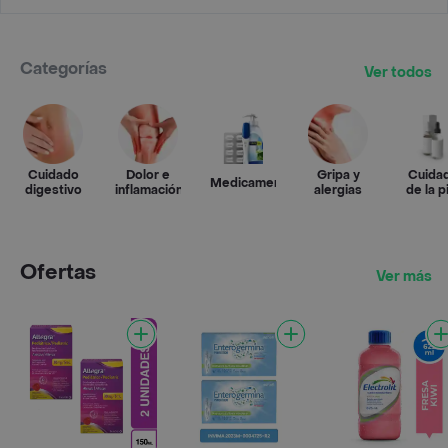
Categorías
Ver todos
Cuidado
Dolor e
Gripa y
Cuida
Medicamentos
digestivo
inflamación
alergias
de la p
Ofertas
Ver más