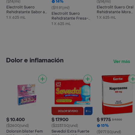
($14/ml)
14%
($14/ml)
Electrolit Suero
Electrolit Suero Oral
($11.91/ml)
Rehidratante Sabor a
Rehidratante Mora
Electrolit Suero
Maracuyá
Azul
1 X 625 mL
1 X 625 mL
Rehidratante Fresa-
Kiwi
1 X 625 mL
Dolor e inflamación
Ver más
$ 10.400
$ 17.900
$ 9775
$ 11.500
($2600/und)
($2237.50/und)
15%
Dolorsin blister Fem
Sevedol Extra Fuerte
($977.50/und)