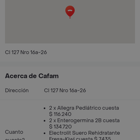
Cl 127 Nro 16a-26
Acerca de Cafam
Dirección
Cl 127 Nro 16a-26
2 x Allegra Pediátrico cuesta
$ 116.240
2 x Enterogermina 2B cuesta
$ 134.720
Cuanto
Electrolit Suero Rehidratante
Fresa-Kiwi cuesta $ 7.435