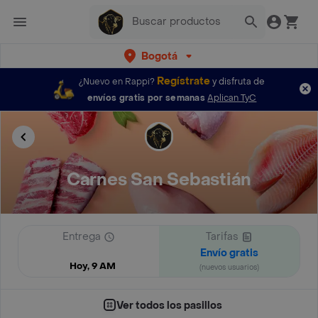
Bogotá
Regístrate
¿Nuevo en Rappi?
y disfruta de
envíos gratis por semanas
Aplican TyC
Carnes San Sebastián
Entrega
Tarifas
Envío gratis
Hoy, 9 AM
(nuevos usuarios)
Ver todos los pasillos