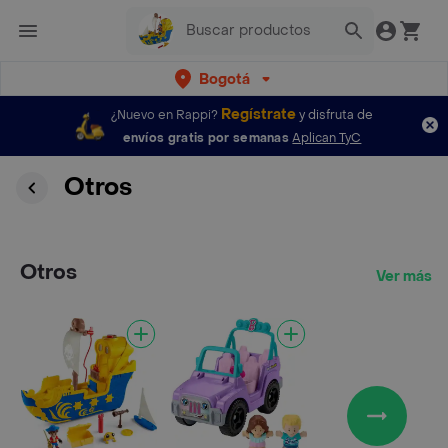
Bogotá
Regístrate
¿Nuevo en Rappi?
y disfruta de
envíos gratis por semanas
Aplican TyC
Otros
Otros
Ver más