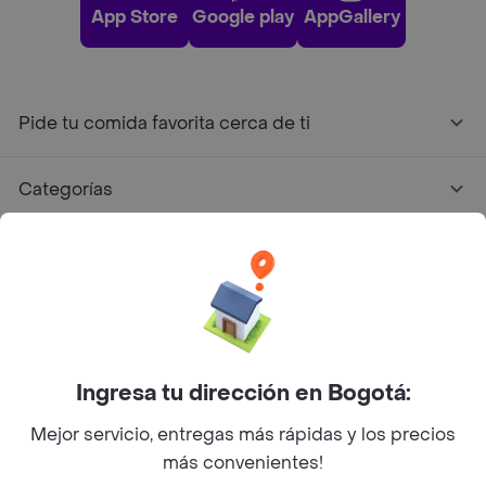
App Store
Google play
AppGallery
Pide tu comida favorita cerca de ti
Categorías
Únete a Rappi
Sobre Rappi
Facebook
Twitter
Instagram
Ingresa tu dirección en Bogotá:
Mejor servicio, entregas más rápidas y los precios
©
2026
Rappi Inc. All rights reserved.
más convenientes!