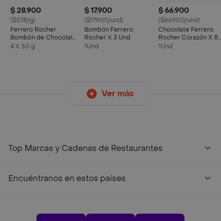
$ 28.900
$ 17.900
$ 66.900
($578/g)
($17900/und)
($66900/und)
Ferrero Rocher
Bombón Ferrero
Chocolate Ferrero
Bombón de Chocolate
Rocher X 3 Und
Rocher Corazón X 8
y Avellana
Unds
4 X 50 g
1Und
1Und
Ver más
Top Marcas y Cadenas de Restaurantes
Encuéntranos en estos países