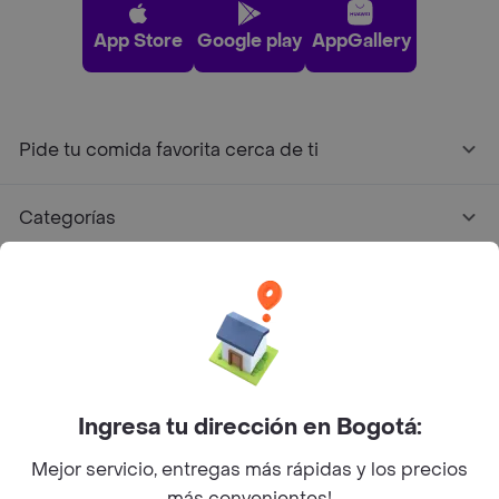
App Store
Google play
AppGallery
Pide tu comida favorita cerca de ti
Categorías
Únete a Rappi
Sobre Rappi
Facebook
Twitter
Instagram
Ingresa tu dirección en Bogotá:
Mejor servicio, entregas más rápidas y los precios
©
2026
Rappi Inc. All rights reserved.
más convenientes!