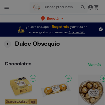
Bogotá
Regístrate
¿Nuevo en Rappi?
y disfruta de
envíos gratis por semanas
Aplican TyC
Dulce Obsequio
Chocolates
Ver más