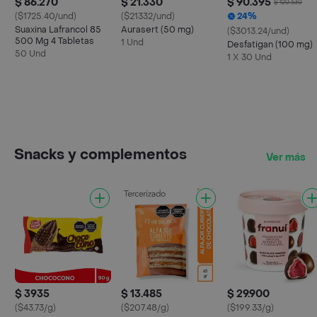
$ 86.270
$ 21.330
$ 90.395
$ 120.530
($1725.40/und)
($21332/und)
24%
Suaxina Lafrancol 85
Aurasert (50 mg)
($3013.24/und)
500 Mg 4 Tabletas
1 Und
Desfatigan (100 mg)
50 Und
1 X 30 Und
Snacks y complementos
Ver más
$ 3935
$ 13.485
$ 29.900
($43.73/g)
($207.48/g)
($199.33/g)