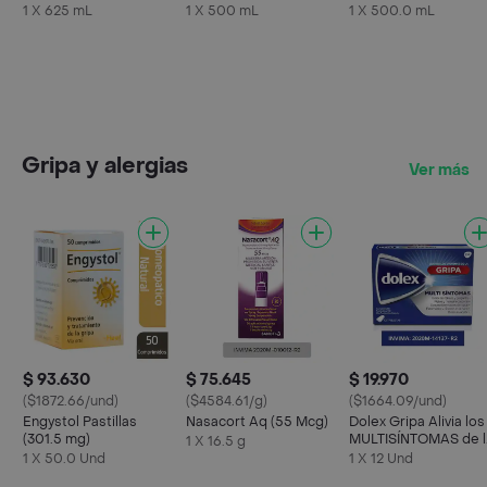
Maracuyá
Frasco 500 mL
mL
1 X 625 mL
1 X 500 mL
1 X 500.0 mL
Gripa y alergias
Ver más
$ 93.630
$ 75.645
$ 19.970
($1872.66/und)
($4584.61/g)
($1664.09/und)
Engystol Pastillas
Nasacort Aq (55 Mcg)
Dolex Gripa Alivia los
(301.5 mg)
MULTISÍNTOMAS de l
1 X 16.5 g
Gripa X 12 tabs
1 X 50.0 Und
1 X 12 Und