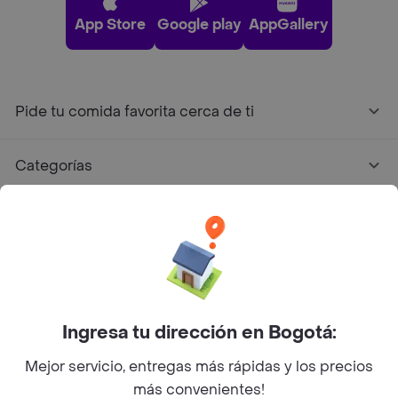
App Store
Google play
AppGallery
Pide tu comida favorita cerca de ti
Categorías
Únete a Rappi
Sobre Rappi
Facebook
Twitter
Instagram
Ingresa tu dirección en Bogotá:
Mejor servicio, entregas más rápidas y los precios
©
2026
Rappi Inc. All rights reserved.
más convenientes!