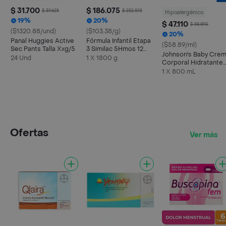
$ 31.700
$ 186.075
$ 39.625
$ 232.595
Hipoalergénico
19%
20%
$ 47.110
$ 58.890
($1320.88/und)
($103.38/g)
20%
Panal Huggies Active
Fórmula Infantil Etapa
($58.89/ml)
Sec Pants Talla Xxg/5
3 Similac 5Hmos 12
Johnson's Baby Cre
Meses en Adelante
24 Und
1 X 1800 g
Corporal Hidratante
Polvo
Original
1 X 800 mL
Ofertas
Ver más