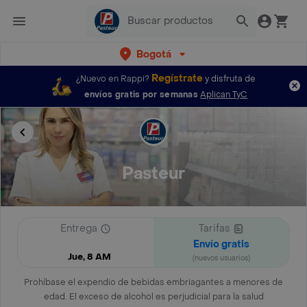
Bogotá
Regístrate
¿Nuevo en Rappi?
y disfruta de
envíos gratis por semanas
Aplican TyC
Pasteur
Entrega
Tarifas
Envío gratis
Jue, 8 AM
(nuevos usuarios)
Prohíbase el expendio de bebidas embriagantes a menores de
edad. El exceso de alcohol es perjudicial para la salud