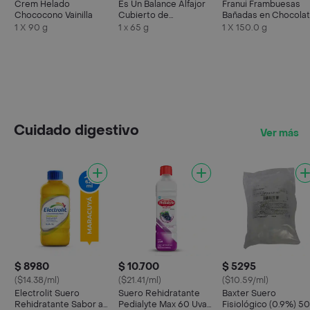
Crem Helado
Es Un Balance Alfajor
Franui Frambuesas
Chococono Vainilla
Cubierto de
Bañadas en Chocola
Chocolate
Blanco y Amargo
1 X 90 g
1 x 65 g
1 X 150.0 g
Cuidado digestivo
Ver más
$ 8980
$ 10.700
$ 5295
($14.38/ml)
($21.41/ml)
($10.59/ml)
Electrolit Suero
Suero Rehidratante
Baxter Suero
Rehidratante Sabor a
Pedialyte Max 60 Uva
Fisiológico (0.9%) 5