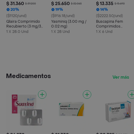
$ 31.360
$ 25.650
$ 13.335
$ 39.200
$ 32.065
$ 15.690
20%
19%
14%
($1120/und)
($916.18/und)
($2222.50/und)
Qlaira Comprimido
Yasminiq (3.00 mg /
Buscapina Fem
Recubierto (3 mg/3
0.02 mg)
Comprimidos
mg)
Recubiertos
1 X 28.0 Und
1 X 28 Und
1 X 6 Und
Medicamentos
Ver más