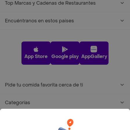
Top Marcas y Cadenas de Restaurantes
Encuéntranos en estos países
App Store
Google play
AppGallery
Pide tu comida favorita cerca de ti
Categorías
Únete a Rappi