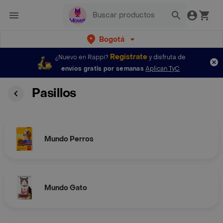
Bogotá
Regístrate
¿Nuevo en Rappi?
y disfruta de
envíos gratis por semanas
Aplican TyC
Pasillos
Mundo Perros
Mundo Gato