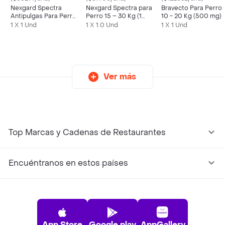
Nexgard Spectra
Nexgard Spectra para
Bravecto Para Perro
Antipulgas Para Perro
Perro 15 – 30 Kg (1
10 - 20 Kg (500 mg)
2-3.5 Kg
Tableta)
1 X 1 Und
1 X 1.0 Und
1 X 1 Und
Ver más
Top Marcas y Cadenas de Restaurantes
Encuéntranos en estos países
App Store
Google play
AppGallery