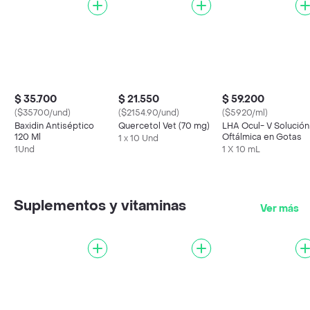
$ 35.700
$ 21.550
$ 59.200
($35700/und)
($2154.90/und)
($5920/ml)
Baxidin Antiséptico
Quercetol Vet (70 mg)
LHA Ocul- V Solución
120 Ml
Oftálmica en Gotas
1 x 10 Und
1Und
1 X 10 mL
Suplementos y vitaminas
Ver más