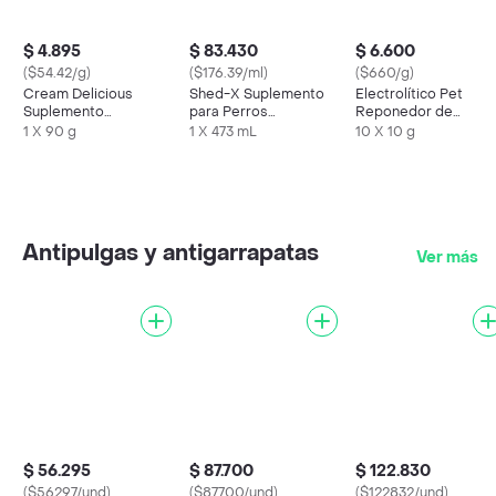
$ 4.895
$ 83.430
$ 6.600
($54.42/g)
($176.39/ml)
($660/g)
Cream Delicious
Shed-X Suplemento
Electrolítico Pet
Suplemento
para Perros
Reponedor de
Alimenticio para Perro
Dermaplex
Electrolitos para
1 X 90 g
1 X 473 mL
10 X 10 g
Sabor a Pavo
Animales Pequeños
Antipulgas y antigarrapatas
Ver más
$ 56.295
$ 87.700
$ 122.830
($56297/und)
($87700/und)
($122832/und)