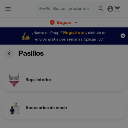
Bogotá
Regístrate
¿Nuevo en Rappi?
y disfruta de
envíos gratis por semanas
Aplican TyC
Pasillos
Ropa interior
Accesorios de moda