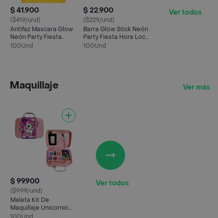
$ 41.900
$ 22.900
Ver todos
($419/und)
($229/und)
Antifaz Mascara Glow
Barra Glow Stick Neón
Neón Party Fiesta
Party Fiesta Hora Loca
Hora Loca X 6 Unidad
X 6 Unidades
100Und
100Und
Maquillaje
Ver más
$ 99.900
Ver todos
($999/und)
Maleta Kit De
Maquillaje Unicornio
Niñas Juguete
100Und