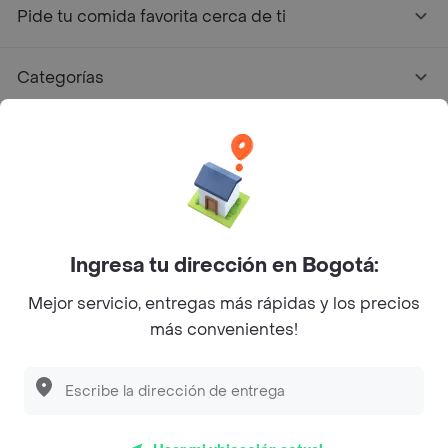
Pide tu comida favorita cerca de ti
Categorías
Únete a Rappi
Sobre Rappi
Facebook
Twitter
Instagram
Ingresa tu dirección en Bogotá:
Mejor servicio, entregas más rápidas y los precios
©
2026
Rappi Inc. All rights reserved.
más convenientes!
Rappi S.A.S. --- NIT 900.843.898-9 --- Calle 63 # 16A-02
Bogotá D.C. --- notificacionesrappi@rappi.com