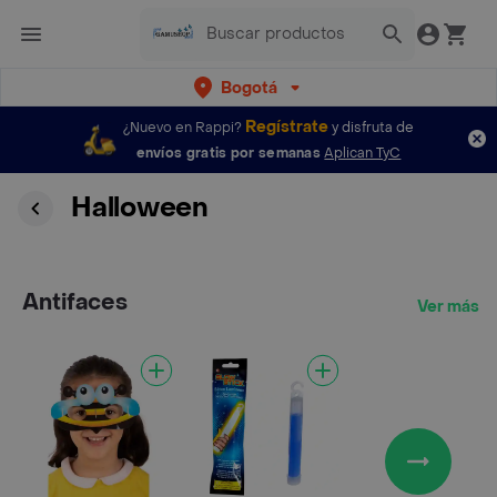
Bogotá
Regístrate
¿Nuevo en Rappi?
y disfruta de
envíos gratis por semanas
Aplican TyC
Halloween
Antifaces
Ver más