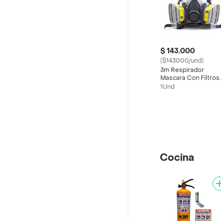
$ 143.000
($143000/und)
3m Respirador
Mascara Con Filtros
6003 Media Cara
1Und
-6200
Cocina