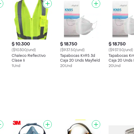
$ 10.300
$ 18.750
$ 18.750
($10300/und)
($937.50/und)
($937.50/und)
Chaleco Reflectivo
Tapabocas Kn95 3d
Tapabocas Kn
Clase Ii
Caja 20 Unds Mayfield
Caja 20 Unds 
1Und
20Und
20Und