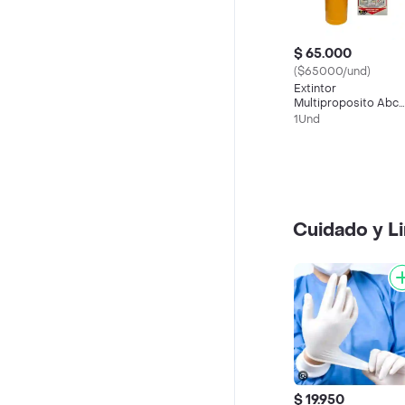
$ 65.000
($65000/und)
Extintor
Multiproposito Abc
10lbs
1Und
Cuidado y L
$ 19.950