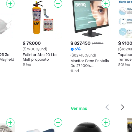
$ 79.000
$ 827.450
$ 910
$ 871.000
($79000/und)
5%
($182/u
95 3d
Extintor Abc 20 Lbs
Tapaboc
($827450/und)
Mayfield
Multiproposito
Termose
Monitor Benq Pantalla
Reg. In
1Und
50Und
De 27 100hz
Resolución Fullhd
1Und
Ver más