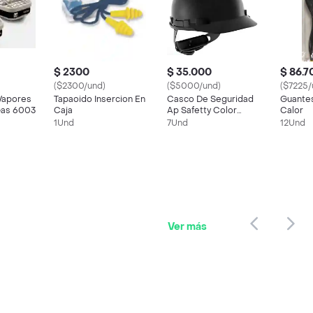
$ 2300
$ 35.000
$ 86.7
($2300/und)
($5000/und)
($7225/
Vapores
Tapaoido Insercion En
Casco De Seguridad
Guantes
Gas 6003
Caja
Ap Safetty Color
Calor
Negro
1Und
7Und
12Und
Ver más