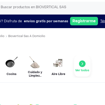
Registrarme
i?
Disfruta de
envíos gratis por semanas
Té
ilio
Biovertical Sas A Domicilio
Ver todos
Cuidado y
Cocina
Aire Libre
Limpieza
del Hogar