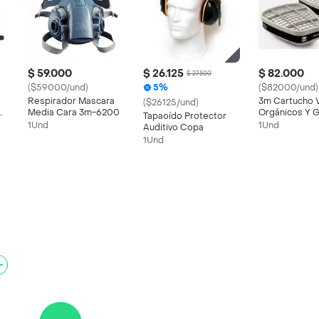
$ 59.000
$ 26.125
$ 82.000
$ 27.500
($59000/und)
5%
($82000/und)
Respirador Mascara
3m Cartucho 
($26125/und)
Media Cara 3m-6200
Orgánicos Y 
Tapaoído Protector
1Und
1Und
Auditivo Copa
1Und