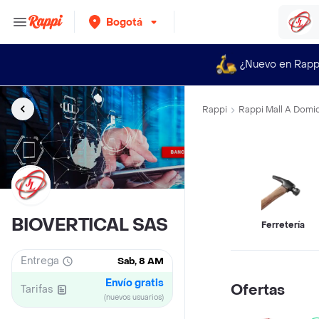
Bogotá
¿Nuevo en Rapp
Rappi
Rappi Mall A Domic
BIOVERTICAL SAS
Ferretería
Entrega
Sab, 8 AM
Envío gratis
Ofertas
Tarifas
(nuevos usuarios)