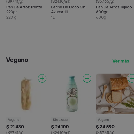
($97.41/g)
($24.10/ml)
($57.65/g)
Pan De Arroz Trenza
Leche De Coco Sin
Pan De Arroz Tajado
220gr
Azucar 1lt
600gr
220 g
1L
600g
Vegano
Ver más
Vegano
Sin azúcar
Vegano
$ 21.430
$ 24.100
$ 34.590
($97.41/g)
($24.10/ml)
($57.65/g)