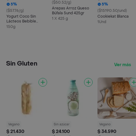
($50.52/g)
5%
5%
Arepas Arroz Queso
($57.76/g)
($15190.50/und)
Búfala 5und 425gr
Yogurt Coco Sin
Cookiekat Blanca
1 X 425 g
Lácteos Bebible
1Und
Calcio Sabor Fresa
150g
150g
Sin Gluten
Ver más
Vegano
Sin azúcar
Vegano
$ 21.430
$ 24.100
$ 34.590