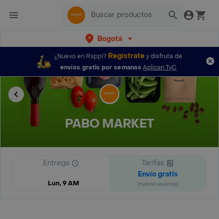
Bogotá
Regístrate
¿Nuevo en Rappi?
y disfruta de
envíos gratis por semanas
Aplican TyC
PABO MARKET
Entrega
Tarifas
Envío gratis
Lun, 9 AM
(nuevos usuarios)