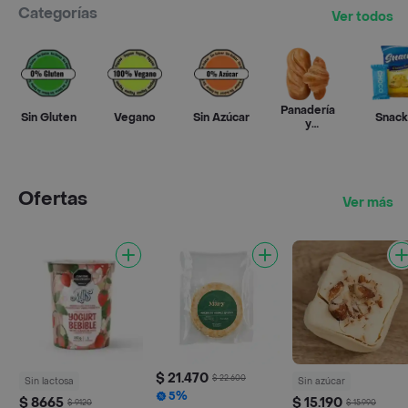
Categorías
Ver todos
Panadería
Sin Gluten
Vegano
Sin Azúcar
Snack
y
pastelería
Ofertas
Ver más
$ 21.470
$ 22.600
Sin lactosa
Sin azúcar
5%
$ 8665
$ 15.190
$ 9120
$ 15.990