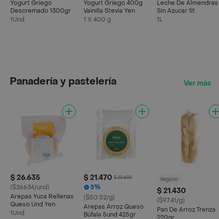
Yogurt Griego
Yogurt Griego 400g
Leche De Almendras
Descremado 1300gr
Vainilla Stevia Yen
Sin Azucar 1lt
1Und
1 X 400 g
1L
Panadería y pastelería
Ver más
$ 26.635
$ 21.470
$ 22.600
Vegano
($26634/und)
5%
$ 21.430
Arepas Yuca Rellenas
($50.52/g)
($97.41/g)
Queso Und Yen
Arepas Arroz Queso
Pan De Arroz Trenza
1Und
Búfala 5und 425gr
220gr