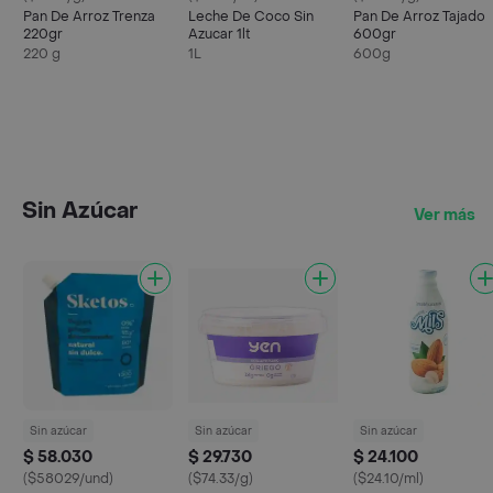
Pan De Arroz Trenza
Leche De Coco Sin
Pan De Arroz Tajado
220gr
Azucar 1lt
600gr
220 g
1L
600g
Sin Azúcar
Ver más
Sin azúcar
Sin azúcar
Sin azúcar
$ 58.030
$ 29.730
$ 24.100
($58029/und)
($74.33/g)
($24.10/ml)