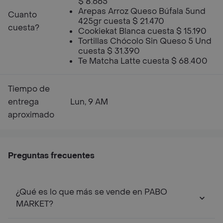
$ 8.665
Arepas Arroz Queso Búfala 5und
Cuanto
425gr cuesta $ 21.470
cuesta?
Cookiekat Blanca cuesta $ 15.190
Tortillas Chócolo Sin Queso 5 Und
cuesta $ 31.390
Te Matcha Latte cuesta $ 68.400
Tiempo de
entrega
Lun, 9 AM
aproximado
Preguntas frecuentes
¿Qué es lo que más se vende en PABO
MARKET?