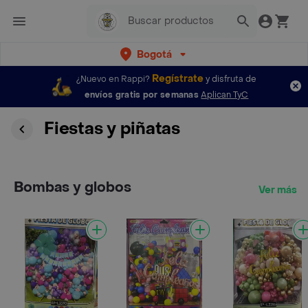
Bogotá
Regístrate
¿Nuevo en Rappi?
y disfruta de
envíos gratis por semanas
Aplican TyC
Fiestas y piñatas
Bombas y globos
Ver más