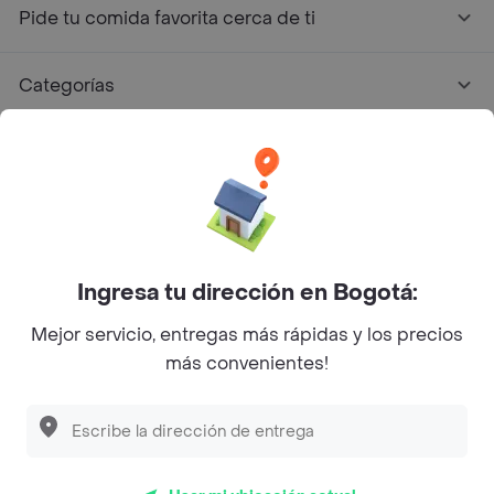
Pide tu comida favorita cerca de ti
Categorías
Únete a Rappi
Sobre Rappi
Facebook
Twitter
Instagram
Ingresa tu dirección en Bogotá:
Mejor servicio, entregas más rápidas y los precios
©
2026
Rappi Inc. All rights reserved.
más convenientes!
Rappi S.A.S. --- NIT 900.843.898-9 --- Calle 63 # 16A-02
Bogotá D.C. --- notificacionesrappi@rappi.com