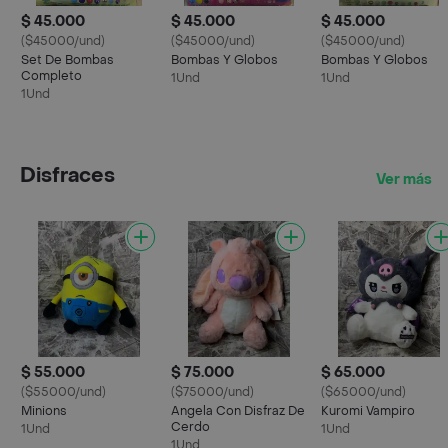
$ 45.000
$ 45.000
$ 45.000
($45000/und)
($45000/und)
($45000/und)
Set De Bombas
Bombas Y Globos
Bombas Y Globos
Completo
1Und
1Und
1Und
Disfraces
Ver más
$ 55.000
$ 75.000
$ 65.000
($55000/und)
($75000/und)
($65000/und)
Minions
Angela Con Disfraz De
Kuromi Vampiro
Cerdo
1Und
1Und
1Und