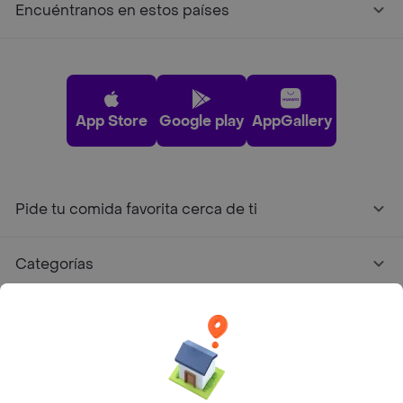
Encuéntranos en estos países
App Store
Google play
AppGallery
Pide tu comida favorita cerca de ti
Categorías
Únete a Rappi
Sobre Rappi