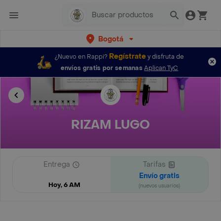
Bogotá
Regístrate
¿Nuevo en Rappi?
y disfruta de
envíos gratis por semanas
Aplican TyC
RIZAM LUGO
Entrega
Tarifas
Envío gratis
Hoy, 6 AM
(nuevos usuarios)