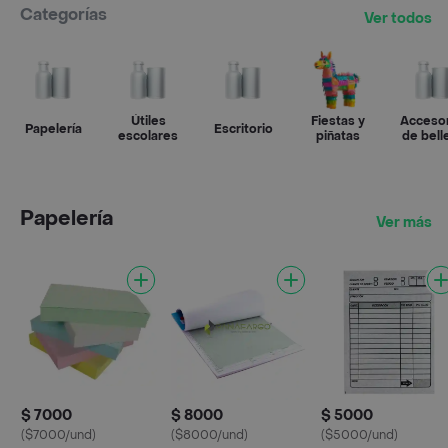
Categorías
Ver todos
Útiles
Fiestas y
Acceso
Papelería
Escritorio
escolares
piñatas
de bell
Papelería
Ver más
$ 7000
$ 8000
$ 5000
($7000/und)
($8000/und)
($5000/und)