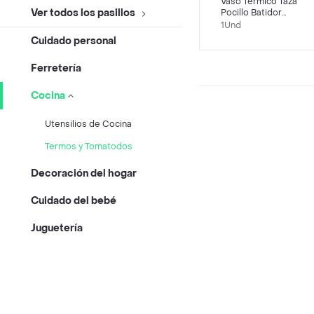
Vaso Térmico Taza
Ver todos los pasillos
Pocillo Batidor
Mezclador Eléctrico
1Und
Mug Cafe
Cuidado personal
Ferretería
Cocina
Utensilios de Cocina
Termos y Tomatodos
Decoración del hogar
Cuidado del bebé
Juguetería