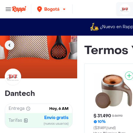
Bogotá
¿Nuevo en Rapp
Termos 
Dantech
Entrega
Hoy, 6 AM
$ 31.490
$ 34.990
Envío gratis
Tarifas
10%
(nuevos usuarios)
($31491/und)