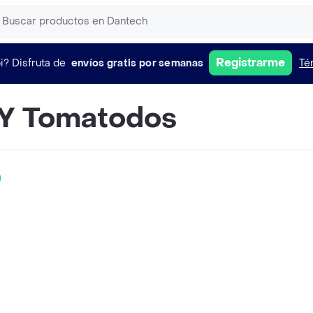
Registrarme
i?
Disfruta de
envíos gratis por semanas
Té
Y Tomatodos