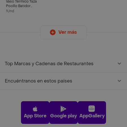
Vaso Térmico Taza
Pocillo Batidor
Mezclador Eléctrico
1Und
Mug Cafe
Ver más
Top Marcas y Cadenas de Restaurantes
Encuéntranos en estos países
App Store
Google play
AppGallery