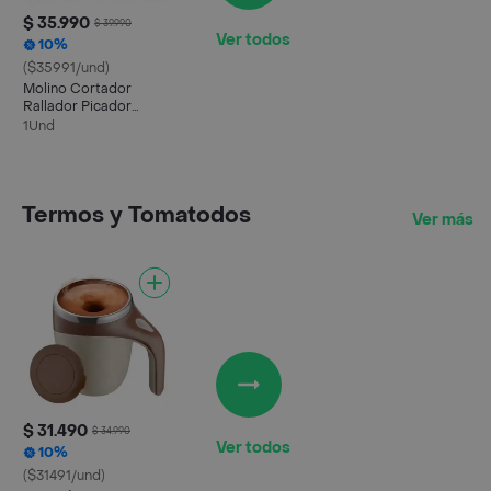
$ 35.990
$ 39.990
Ver todos
10%
($35991/und)
Molino Cortador
Rallador Picador
Verduras
1Und
Multifuncional 3 En 1
Termos y Tomatodos
Ver más
$ 31.490
$ 34.990
Ver todos
10%
($31491/und)