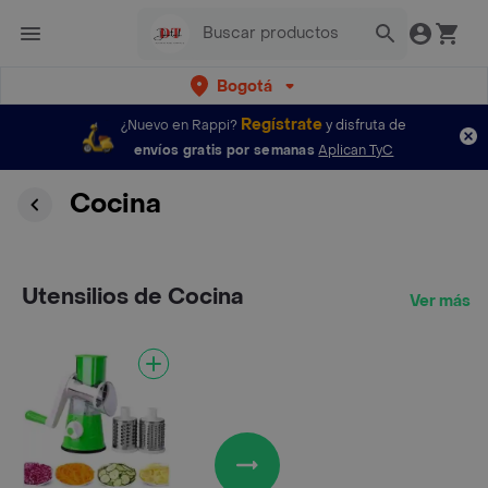
Bogotá
Regístrate
¿Nuevo en Rappi?
y disfruta de
envíos gratis por semanas
Aplican TyC
Cocina
Utensilios de Cocina
Ver más