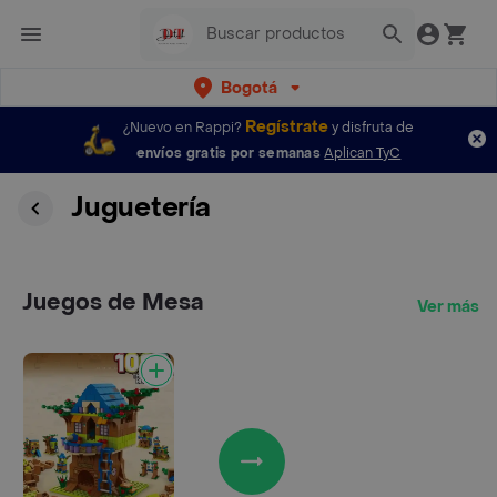
Bogotá
Regístrate
¿Nuevo en Rappi?
y disfruta de
envíos gratis por semanas
Aplican TyC
Juguetería
Juegos de Mesa
Ver más