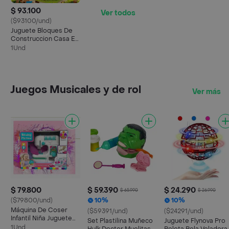
$ 93.100
Ver todos
($93100/und)
Juguete Bloques De
Construccion Casa En
El Arbol 6 En 1
1Und
Juegos Musicales y de rol
Ver más
$ 79.800
$ 59.390
$ 24.290
$ 65.990
$ 26.990
($79800/und)
10%
10%
Máquina De Coser
($59391/und)
($24291/und)
Infantil Niña Juguete
Set Plastilina Muñeco
Juguete Flynova Pro
Cose De Verdad
1Und