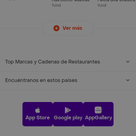
Hulk Doctor Muelitas
Pelota Bola Voladora
Juego - 2-
Spinner Magica
1Und
1Und
Ver más
Top Marcas y Cadenas de Restaurantes
Encuéntranos en estos países
App Store
Google play
AppGallery