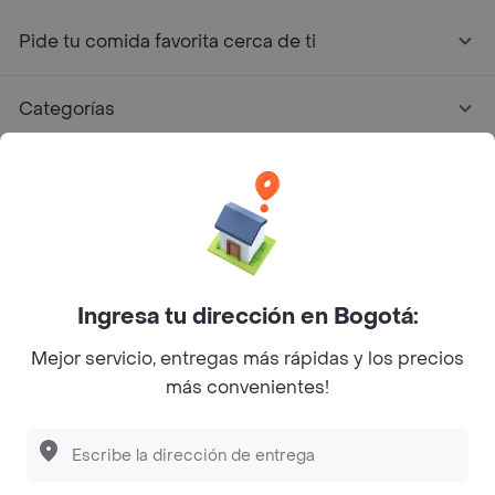
Pide tu comida favorita cerca de ti
Categorías
Únete a Rappi
Sobre Rappi
Facebook
Twitter
Instagram
Ingresa tu dirección en Bogotá:
Mejor servicio, entregas más rápidas y los precios
©
2026
Rappi Inc. All rights reserved.
más convenientes!
Rappi S.A.S. --- NIT 900.843.898-9 --- Calle 63 # 16A-02