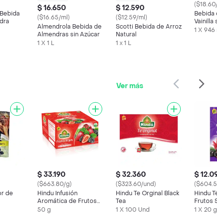
($18.60
$ 16.650
$ 12.590
 Bebida
Bebida
($16.65/ml)
($12.59/ml)
dra
Vainilla
Almendrola Bebida de
Scotti Bebida de Arroz
NATURE
1 X 946
Almendras sin Azúcar
Natural
mL
1 X 1 L
1 x 1 L
Ver más
$ 33.190
$ 32.360
$ 12.0
($663.80/g)
($323.60/und)
($604.5
or de
Hindu Infusión
Hindu Te Orginal Black
Hindu T
Aromática de Frutos
Tea
Frutos 
Rojos y Flor de
50 g
1 X 100 Und
1 X 20 g
Jamaica