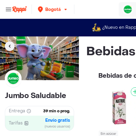
Bogotá
¿Nuevo en Rapp
Bebidas
Bebidas de 
Jumbo Saludable
Entrega
39 min o prog.
Envío gratis
Tarifas
(nuevos usuarios)
Sin azúcar