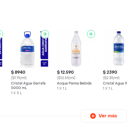
$ 8940
$ 12.590
$ 2390
($1.79/ml)
($12.59/ml)
($2.39/ml)
Cristal Agua Garrafa
Acqua Panna Bebida
Cristal Agua 
5000 mL
1 X 1 L
1 X 1 L
1 X 5 L
Ver más