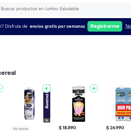
Registrarme
i?
Disfruta de
envíos gratis por semanas
Té
cereal
$ 18.890
$ 26.990
Sin azúcar