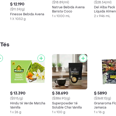
($18.89/ml)
($28.54/ml)
$ 12.190
Natrue Bebida Avena
Del Alba Pack
($11.59/g)
Barista Coco
Líquida Almen
Finesse Bebida Avena
1 x 1000 mL
2 x 946 mL
1 X 1052 g
 Tés
$ 13.390
$ 38.690
$ 5890
($515/g)
($386.90/g)
($368.13/g)
Hindu té Verde Matcha
Superpowder té
Granaroma Fl
Vainilla
Soluble Chai Vanilla
Jamaica
1 x 26 g
1 x 100 g
1 x 16 g