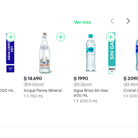
Ver más
$ 14.690
$ 1990
$ 209
($19.59/ml)
($3.32/ml)
($3.49/
1000 mL
Acqua Panna Mineral
Agua Brisa Sin Gas
Cristal
600 mL
1 X 750 mL
1 X 600
1 X 600.0 mL