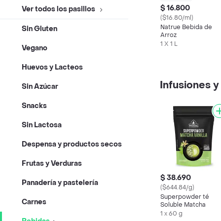
$ 16.800
Ver todos los pasillos
($16.80/ml)
Natrue Bebida de
Sin Gluten
Arroz
1 X 1 L
Vegano
Huevos y Lacteos
Infusiones y
Sin Azúcar
Snacks
Sin Lactosa
Despensa y productos secos
Frutas y Verduras
$ 38.690
Panadería y pastelería
($644.84/g)
Superpowder té
Carnes
Soluble Matcha
1 x 60 g