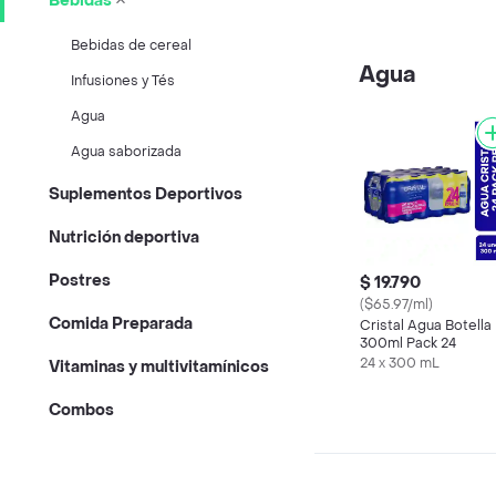
Bebidas
Bebidas de cereal
Agua
Infusiones y Tés
Agua
Agua saborizada
Suplementos Deportivos
Nutrición deportiva
Postres
$ 19.790
($65.97/ml)
Comida Preparada
Cristal Agua Botella
300ml Pack 24
24 x 300 mL
Vitaminas y multivitamínicos
Combos