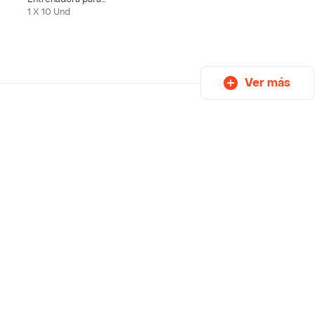
Perros Super
1 X 10 Und
Absorbente
Ver más