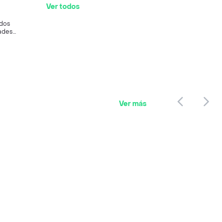
Ver todos
dos
ades
ante
Ver más