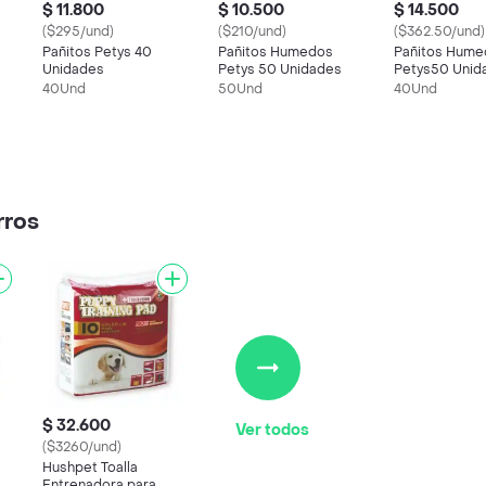
$ 11.800
$ 10.500
$ 14.500
($295/und)
($210/und)
($362.50/und)
Pañitos Petys 40
Pañitos Humedos
Pañitos Hume
Unidades
Petys 50 Unidades
Petys50 Unid
es
Lavanda Relaj
40Und
50Und
40Und
rros
$ 32.600
Ver todos
($3260/und)
Hushpet Toalla
Entrenadora para