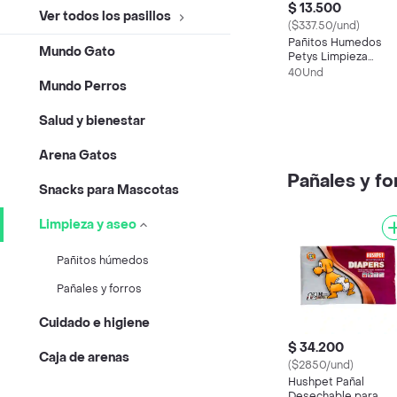
$ 13.500
Ver todos los pasillos
($337.50/und)
Pañitos Humedos
Mundo Gato
Petys Limpieza
Superior 40 Unidad
40Und
Mundo Perros
Salud y bienestar
Arena Gatos
Pañales y fo
Snacks para Mascotas
Limpieza y aseo
Pañitos húmedos
Pañales y forros
Cuidado e higiene
$ 34.200
Caja de arenas
($2850/und)
Hushpet Pañal
Desechable para