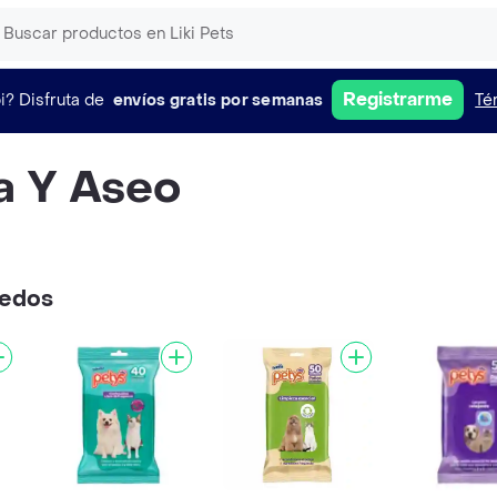
Registrarme
i?
Disfruta de
envíos gratis por semanas
Té
a Y Aseo
medos