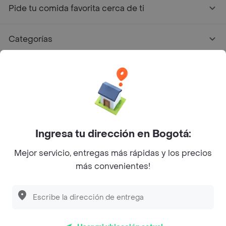
Pide tu comida favorita cerca de ti
Categorías
Únete a Rappi
Sobre Rappi
Facebook
Twitter
Instagram
Ingresa tu dirección en Bogotá:
Mejor servicio, entregas más rápidas y los precios
©
2026
Rappi Inc. All rights reserved.
más convenientes!
Rappi S.A.S. --- NIT 900.843.898-9 --- Calle 63 # 16A-02
Bogotá D.C. --- notificacionesrappi@rappi.com