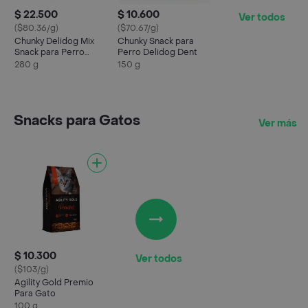
$ 22.500
$ 10.600
Ver todos
($80.36/g)
($70.67/g)
Chunky Delidog Mix
Chunky Snack para
Snack para Perro
Perro Delidog Dent
280g
280 g
150 g
Snacks para Gatos
Ver más
$ 10.300
Ver todos
($103/g)
Agility Gold Premio
Para Gato
100 g