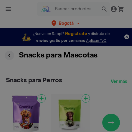
Bogotá
Regístrate
¿Nuevo en Rappi?
y disfruta de
envíos gratis por semanas
Aplican TyC
Snacks para Mascotas
Snacks para Perros
Ver más