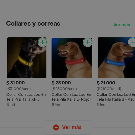
Collares y correas
Ver más
$ 31.000
$ 28.000
$ 21.000
($31000/und)
($28000/und)
($21000/und)
Collar Con Luz Led En
Collar Con Luz Led En
Collar Con Luz Led E
Tela Pila (talla Xl-
Tela Pila (talla L- Rojo)
Tela Pila (talla S - Azul
Amarillo)
1Und
1Und
1Und
Ver más