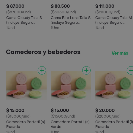
$ 87.000
$ 80.500
$ 111.000
($87000/und)
($80500/und)
($111000/und)
Cama Cloudy Talla S
Cama Bite Lona Talla S
Cama Cloudy Talla M
(incluye Seguro
(incluye Seguro
(incluye Seguro
Medico)
Medico)
Medico)
1Und
1Und
1Und
Comederos y bebederos
Ver más
$ 15.000
$ 15.000
$ 20.000
($15000/und)
($15000/und)
($20000/und)
Comedero Portatil (s)
Comedero Portatil (s)
Comedero Portatil (l)
Rosado
Verde
Rosado
1Und
1Und
1Und