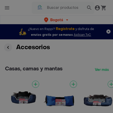
Bogotá
Regístrate
¿Nuevo en Rappi?
y disfruta de
envíos gratis por semanas
Aplican TyC
Accesorios
Casas, camas y mantas
Ver más