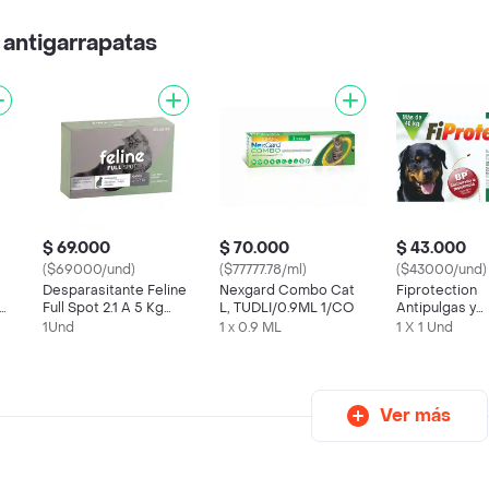
 antigarrapatas
$ 69.000
$ 70.000
$ 43.000
($69000/und)
($77777.78/ml)
($43000/und)
Desparasitante Feline
Nexgard Combo Cat
Fiprotection
ro
Full Spot 2.1 A 5 Kg
L, TUDLI/0.9ML 1/CO
Antipulgas y
.5
(interno Y Externo)
Garrapatas pa
1Und
1 x 0.9 ML
1 X 1 Und
Ver más