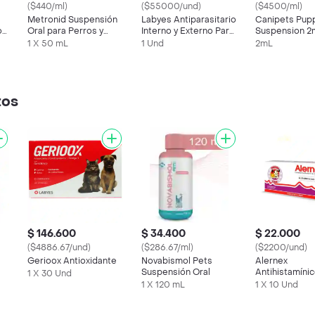
($440/ml)
($55000/und)
($4500/ml)
Metronid Suspensión
Labyes Antiparasitario
Canipets Pup
o
Oral para Perros y
Interno y Externo Para
Suspension 2
Gatos
Gato Fullspot 4
1 X 50 mL
1 Und
2mL
Semanas
tos
$ 146.600
$ 34.400
$ 22.000
($4886.67/und)
($286.67/ml)
($2200/und)
Gerioox Antioxidante
Novabismol Pets
Alernex
Suspensión Oral
Antihistamínic
1 X 30 Und
para Perros y
1 X 120 mL
1 X 10 Und
mg)