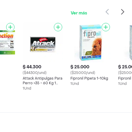
Ver más
$ 44.300
$ 25.000
$ 25.
($44300/und)
($25000/und)
($2500
Attack Antipulgas Para
Fipronil Pipeta 1-10kg
Fiproni
Perro >35 - 60 Kg 1
1Und
1Und
ra Perro
Pipeta
1Und