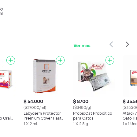
py
ml
Ver más
$ 54.000
$ 8700
$ 35.
($27000/ml)
($3480/g)
($3550
Labyderm Protector
ProbioCat Probiótico
Attack 
o Oral
Premium Cover Hasta
para Gatos
Gato Ha
 Gatos (5
20 Kg
Pipeta
1 X 2 mL
1 X 2.5 g
1 x 1 Un