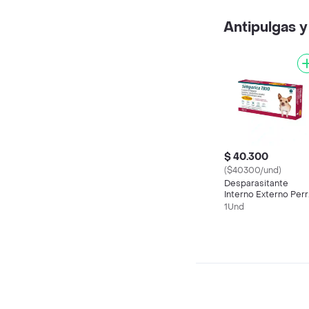
Antipulgas y
$ 40.300
($40300/und)
Desparasitante
Interno Externo Per
Simparica Trio 1.25-2
1Und
Kg