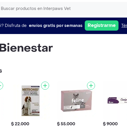
Registrarme
i?
Disfruta de
envíos gratis por semanas
Té
 Bienestar
s
$ 22.000
$ 55.000
$ 9000