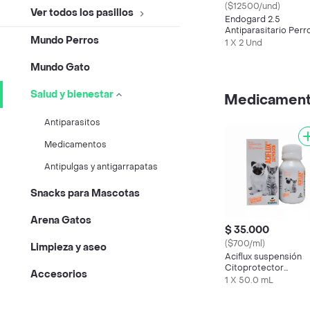
($12500/und)
Ver todos los pasillos
Endogard 2.5
Antiparasitario Perr
Mundo Perros
Pequeño 2 Tableta
1 X 2 Und
Mundo Gato
Salud y bienestar
Medicamen
Antiparasitos
Medicamentos
Antipulgas y antigarrapatas
Snacks para Mascotas
Arena Gatos
$ 35.000
($700/ml)
Limpieza y aseo
Aciflux suspensión
Citoprotector
Accesorios
Antiulceroso
1 X 50.0 mL