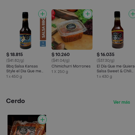
$ 18.815
$ 10.260
$ 16.035
($41.82/g)
($41.04/g)
($37.30/g)
Bbq Salsa Kansas
Chimichurri Morrones
El Día Que me Quiera
Style el Dia Que me
Salsa Sweet & Chili
1 X 250 g
Quieras
Pimentones Pimienta
1 x 450 g
1 x 430 g
Cerdo
Ver más