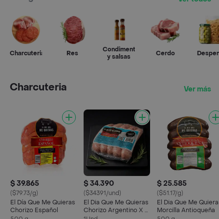
Condimentos
Charcuteria
Res
Cerdo
Despe
y salsas
Charcuteria
Ver más
$ 39.865
$ 34.390
$ 25.585
($79.73/g)
($34391/und)
($51.17/g)
El Día Que Me Quieras
El Dia Que Me Quieras
El Dia Que Me Quiera
Chorizo Español
Chorizo Argentino X 5
Morcilla Antioqueña
Unidades