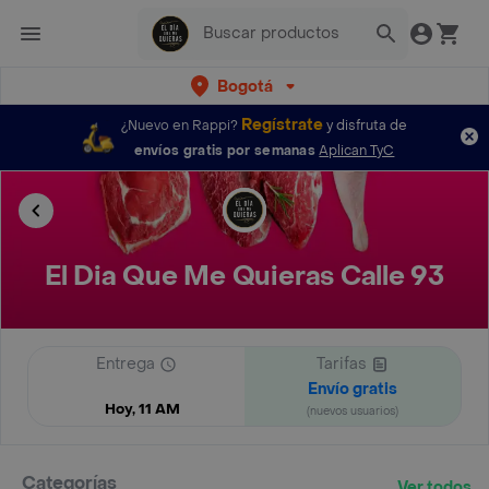
Bogotá
Regístrate
¿Nuevo en Rappi?
y disfruta de
envíos gratis por semanas
Aplican TyC
El Dia Que Me Quieras Calle 93
Entrega
Tarifas
Envío gratis
Hoy, 11 AM
(nuevos usuarios)
Categorías
Ver todos