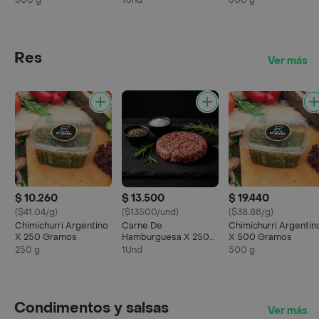
500 g
1Und
500 g
Res
Ver más
$ 10.260
$ 13.500
$ 19.440
($41.04/g)
($13500/und)
($38.88/g)
Chimichurri Argentino
Carne De
Chimichurri Argentin
X 250 Gramos
Hamburguesa X 250
X 500 Gramos
Gr
250 g
1Und
500 g
Condimentos y salsas
Ver más