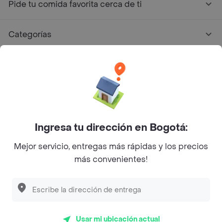
Pide tu comida favorita cerca de ti
Categorías
Únete a Rappi
Sobre Rappi
Facebook
Twitter
Instagram
Ingresa tu dirección en Bogotá:
Mejor servicio, entregas más rápidas y los precios
©
2026
Rappi Inc. All rights reserved.
más convenientes!
Rappi S.A.S. --- NIT 900.843.898-9 --- Calle 63 # 16A-02
Bogotá D.C. --- notificacionesrappi@rappi.com
Usar mi ubicación actual